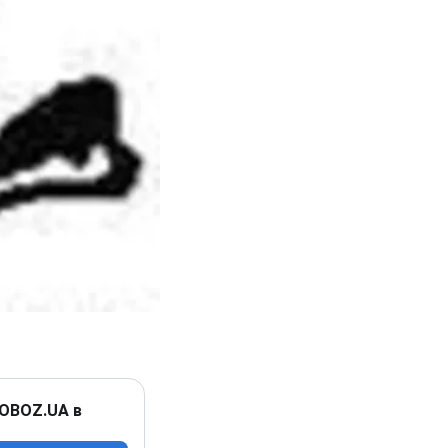
 OBOZ.UA в