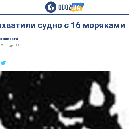
хватили судно с 16 моряками
е новости
17
774