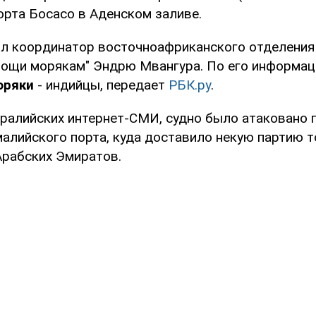
орта Босасо в Аденском заливе.
л координатор восточноафриканского отделения
ощи морякам" Эндрю Мвангура. По его информаци
оряки
- индийцы, передает
РБК.ру
.
ралийских интернет-СМИ, судно было атаковано п
малийского порта, куда доставило некую партию т
рабских Эмиратов.