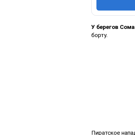
У берегов Сом
борту.
Пиратское напа