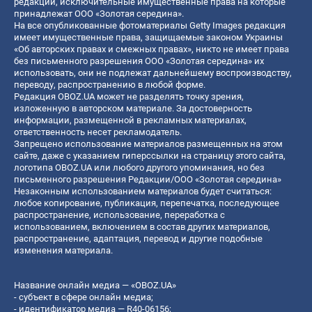
редакции, исключительные имущественные права на которые
принадлежат ООО «Золотая середина».
На все опубликованные фотоматериалы Getty Images редакция
имеет имущественные права, защищаемые законом Украины
«Об авторских правах и смежных правах», никто не имеет права
без письменного разрешения ООО «Золотая середина» их
использовать, они не подлежат дальнейшему воспроизводству,
переводу, распространению в любой форме.
Редакция OBOZ.UA может не разделять точку зрения,
изложенную в авторском материале. За достоверность
информации, размещенной в рекламных материалах,
ответственность несет рекламодатель.
Запрещено использование материалов размещенных на этом
сайте, даже с указанием гиперссылки на страницу этого сайта,
логотипа OBOZ.UA или любого другого упоминания, но без
письменного разрешения Редакции/ООО «Золотая середина»
Незаконным использованием материалов будет считаться:
любое копирование, публикация, перепечатка, последующее
распространение, использование, переработка с
использованием, включением в состав других материалов,
распространение, адаптация, перевод и другие подобные
изменения материала.
Название онлайн медиа — «OBOZ.UA»
- субъект в сфере онлайн медиа;
- идентификатор медиа — R40-06156;