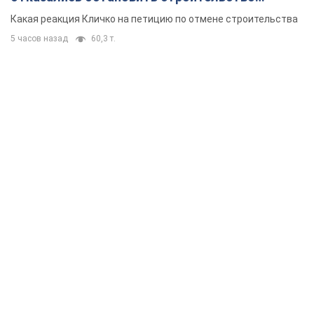
небоскреба "московского верующего"
Какая реакция Кличко на петицию по отмене строительства
5 часов назад
60,3 т.