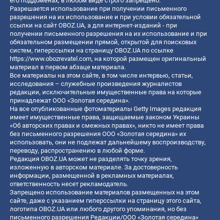
его поддоменах, в любом виде строго запрещено.
Разрешается использование при получении письменного
разрешения на их использование и при условии обязательной
ссылки на сайт OBOZ.UA, а для интернет-изданий - при
получении письменного разрешения на их использование и при
обязательном размещении прямой, открытой для поисковых
систем, гиперссылки на страницу OBOZ.UA по ссылке
https://www.obozrevatel.com
, на которой размещен оригинальный
материал в первом абзаце материала.
Все материалы на этом сайте, в том числе интервью, статьи,
исследования – служебные произведения журналистов
редакции, исключительные имущественные права на которые
принадлежат ООО «Золотая середина».
На все опубликованные фотоматериалы Getty Images редакция
имеет имущественные права, защищаемые законом Украины
«Об авторских правах и смежных правах», никто не имеет права
без письменного разрешения ООО «Золотая середина» их
использовать, они не подлежат дальнейшему воспроизводству,
переводу, распространению в любой форме.
Редакция OBOZ.UA может не разделять точку зрения,
изложенную в авторском материале. За достоверность
информации, размещенной в рекламных материалах,
ответственность несет рекламодатель.
Запрещено использование материалов размещенных на этом
сайте, даже с указанием гиперссылки на страницу этого сайта,
логотипа OBOZ.UA или любого другого упоминания, но без
письменного разрешения Редакции/ООО «Золотая середина»