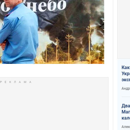
Как
Укр
экс
неф
Андр
Два
Маг
кал
Алек