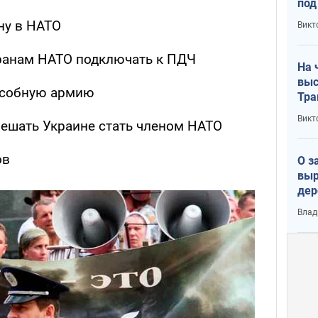
под
кри
ну в НАТО
Викт
лог
транам НАТО подключать к ПДЧ
На 
выс
особную армию
Тра
Викт
ешать Украине стать членом НАТО
ов
О з
выр
дер
что
Влад
Тер