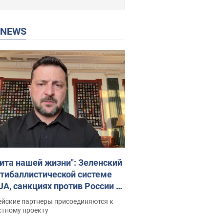
P NEWS
ита нашей жизни": Зеленский
нтибаллистической системе
JA, санкциях против России и
ержке аграриев. Видео
ейские партнеры присоединяются к
стному проекту