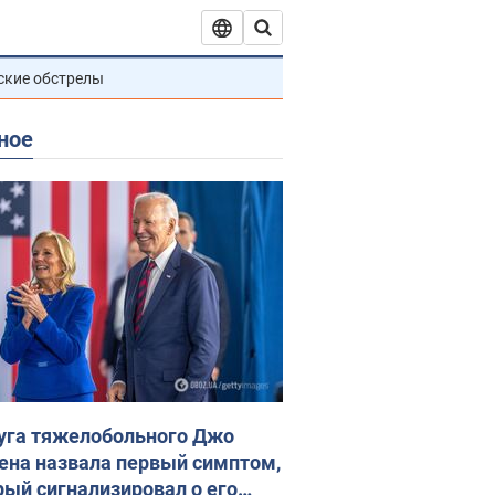
ские обстрелы
ное
уга тяжелобольного Джо
ена назвала первый симптом,
рый сигнализировал о его