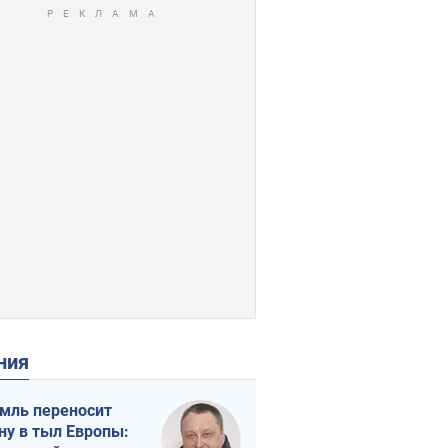
ения
мль переносит
ну в тыл Европы: