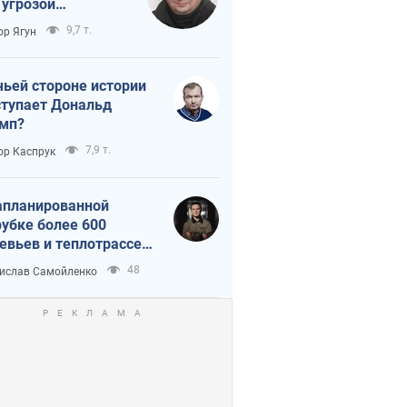
 угрозой
тическая
9,7 т.
ор Ягун
истика
чьей стороне истории
тупает Дональд
мп?
7,9 т.
ор Каспрук
апланированной
убке более 600
евьев и теплотрассе:
 происходит на
48
ислав Самойленко
емках в Киеве