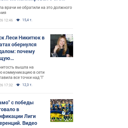
ессивном" раке
а врачи не обратили на это должного
ния
15,4 т.
26 12:46
ск Леси Никитюк в
атах обернулся
далом: почему
ущую
раведливо
нитость вышла на
йтили
ю коммуникацию в сети
тавила все точки над "i"
12,3 т.
26 17:32
амо" с победы
товало в
ификации Лиги
еренций. Видео