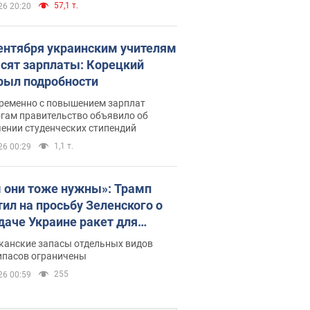
57,1 т.
26 20:20
сентября украинским учителям
сят зарплаты: Корецкий
рыл подробности
ременно с повышением зарплат
огам правительство объявило об
ении студенческих стипендий
1,1 т.
26 00:29
 они тоже нужны»: Трамп
тил на просьбу Зеленского о
даче Украине ракет для
ot
канские запасы отдельных видов
ипасов ограничены
255
26 00:59