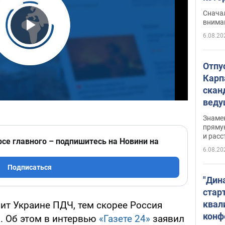
"агр
Сначал
внима
6.08.20
Play Video
Отпу
Карп
скан
вед
несп
Знаме
захе
пряму
и расс
рсе главного – подпишитесь на Новини на
6.08.20
Подписаться
"Дин
стар
квал
ит Украине ПДЧ, тем скорее Россия
конф
в. Об этом в интервью
«Газете 24»
заявил