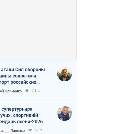
 атаки Сил обороны
аины сократили
порт российских
тепродуктов
2,1 т.
ей Клименко
 супертурнира
учих: спортивній
ендарь осени-2026
5,8 т.
сандр Липенко