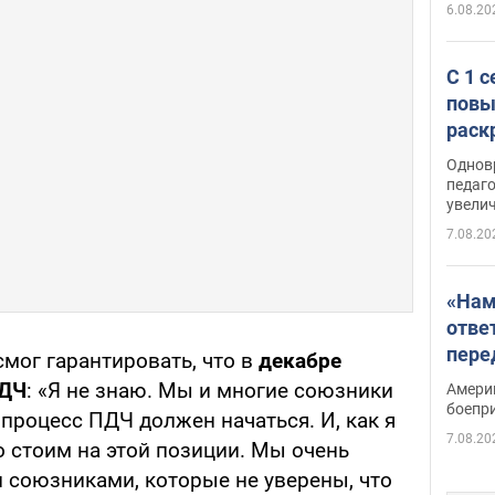
6.08.20
С 1 
повы
раск
Однов
педаг
увелич
7.08.20
«Нам
отве
пере
смог гарантировать, что в
декабре
Patri
ПДЧ
: «Я не знаю. Мы и многие союзники
Амери
боепр
 процесс ПДЧ должен начаться. И, как я
7.08.20
о стоим на этой позиции. Мы очень
и союзниками, которые не уверены, что