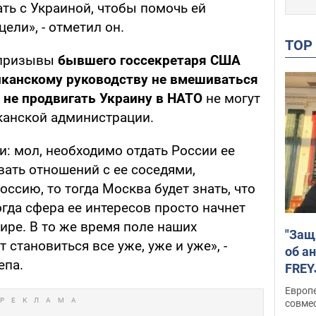
ть с Украиной, чтобы помочь ей
ели», - отметил он.
TO
о призывы
бывшего госсекретаря США
иканскому руководству не вмешиваться
и не продвигать Украину в НАТО
не могут
канской администрации.
и: мол, необходимо отдать России ее
вать отношений с ее соседями,
оссию, то тогда Москва будет знать, что
огда сфера ее интересов просто начнет
ире. В то же время поле наших
"Защ
 становиться все уже, уже и уже», -
об а
епа.
FREY
подд
Европ
совме