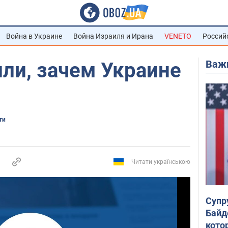
Война в Украине
Война Израиля и Ирана
VENETO
Россий
Важ
ли, зачем Украине
ти
Читати українською
Супр
Байд
кото