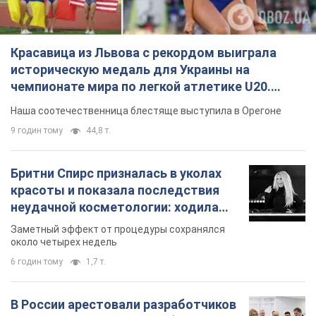
Красавица из Львова с рекордом выиграла
историческую медаль для Украины на
чемпионате мира по легкой атлетике U20.
Видео
Наша соотечественница блестяще выступила в Орегоне
9 годин тому
44,8 т.
Бритни Спирс призналась в уколах
красоты и показала последствия
неудачной косметологии: ходила
так почти месяц
Заметный эффект от процедуры сохранялся
около четырех недель
6 годин тому
1,7 т.
В России арестовали разработчиков