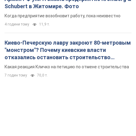
Schubert в Житомире. Фото
Когда предприятие возобновит работу, пока неизвестно
4 години тому
11,9 т.
Киево-Печерскую лавру закроют 80-метровым
"монстром"? Почему киевские власти
отказались остановить строительство
небоскреба "московского верующего"
Какая реакция Кличко на петицию по отмене строительства
7 годин тому
70,0 т.