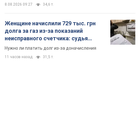
8.08.2026 09:27
34,6 т.
Женщине начислили 729 тыс. грн
долга за газ из-за показаний
неисправного счетчика: судья
вынес неожиданное решение
Нужно ли платить долг из-за доначисления
11 часов назад
31,5 т.