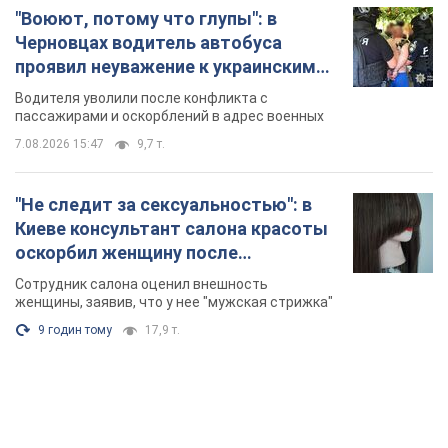
"Воюют, потому что глупы": в
Черновцах водитель автобуса
проявил неуважение к украинским
военным и поплатился за это.
Водителя уволили после конфликта с
Видео
пассажирами и оскорблений в адрес военных
7.08.2026 15:47
9,7 т.
"Не следит за сексуальностью": в
Киеве консультант салона красоты
оскорбил женщину после
химиотерапии, разгорелся скандал.
Сотрудник салона оценил внешность
Фото
женщины, заявив, что у нее "мужская стрижка"
9 годин тому
17,9 т.