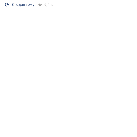
8 годин тому
6,4 т.