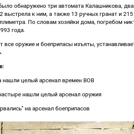
 было обнаружено три автомата Калашникова, дв
2 выстрела к ним, а также 13 ручных гранат и 21
ллиметра. По словам хозяйки дома, погребом ник
993 года.
т все оружие и боеприпасы изъяты, устанавливае
.
е:
а нашли целый арсенал времен ВОВ
настыре нашли целый арсенал оружия
арвались" на арсенал боеприпасов