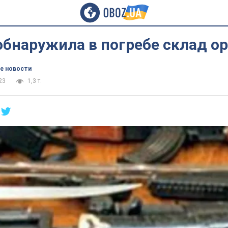
обнаружила в погребе склад о
е новости
23
1,3 т.