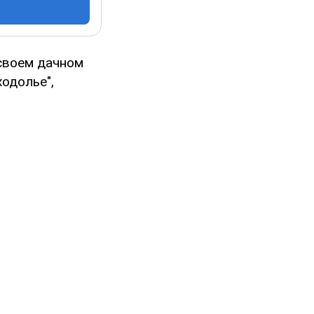
своем дачном
одолье",