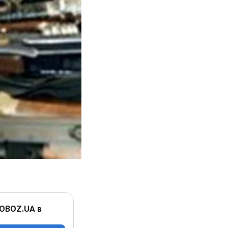
 OBOZ.UA в