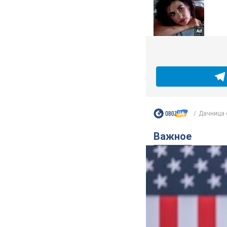
Дачница о
Важное