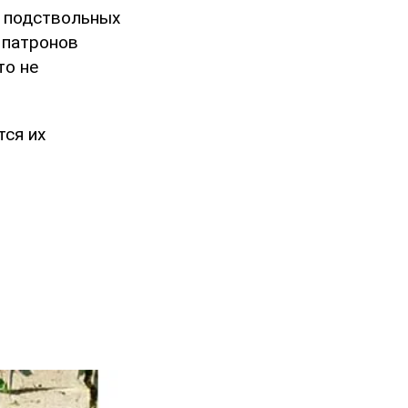
а подствольных
5 патронов
то не
тся их