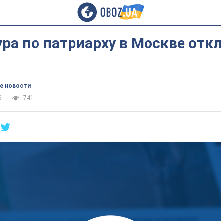
ура по патриарху в Москве отк
ы
е новости
6
741