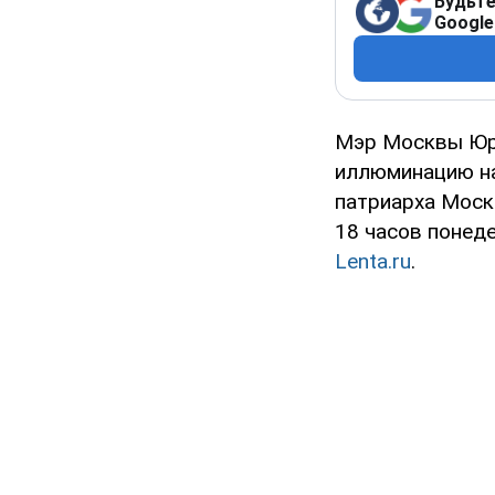
Будьте
Google
Мэр Москвы Юр
иллюминацию на
патриарха Моско
18 часов понеде
Lenta.ru
.