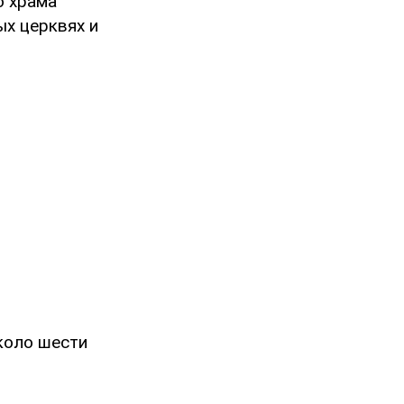
о храма
ых церквях и
коло шести