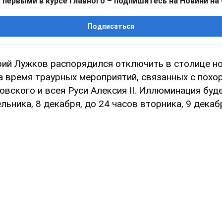
 первыми в курсе главного – подпишитесь на Новини на
Подписаться
ий Лужков распорядился отключить в столице 
 время траурных мероприятий, связанных с похо
вского и всея Руси Алексия II. Иллюминация буд
льника, 8 декабря, до 24 часов вторника, 9 декаб