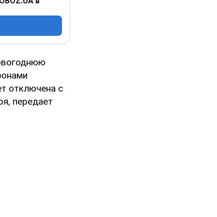
 OBOZ.UA в
новогоднюю
ронами
ет отключена с
ря, передает