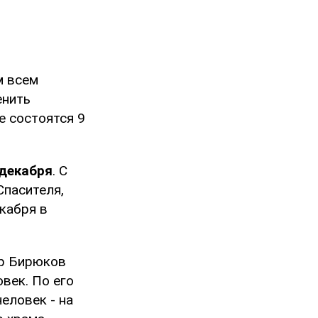
м всем
енить
е состоятся 9
 декабря
. С
Спасителя,
кабря в
р Бирюков
век. По его
человек - на