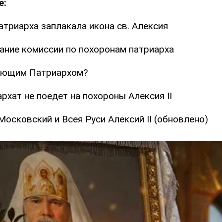
е:
атриарха заплакала икона св. Алексия
ание комиссии по похоронам патриарха
дующим Патриархом?
рхат не поедет на похороны Алексия II
осковский и Всея Руси Алексий II (обновлено)