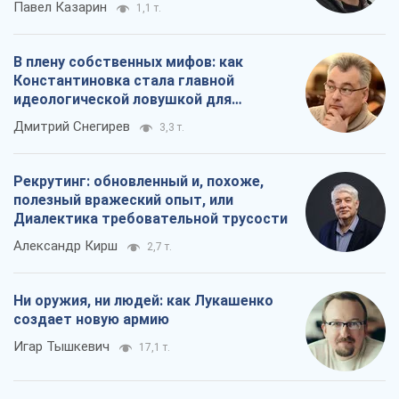
Павел Казарин
1,1 т.
В плену собственных мифов: как
Константиновка стала главной
идеологической ловушкой для
российских оккупантов
Дмитрий Снегирев
3,3 т.
Рекрутинг: обновленный и, похоже,
полезный вражеский опыт, или
Диалектика требовательной трусости
Александр Кирш
2,7 т.
Ни оружия, ни людей: как Лукашенко
создает новую армию
Игар Тышкевич
17,1 т.