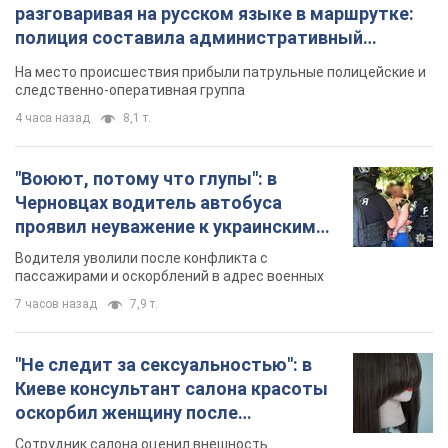
разговаривая на русском языке в маршрутке:
полиция составила административный
протокол. Видео
На место происшествия прибыли патрульные полицейские и
следственно-оперативная группа
4 часа назад
8,1 т.
"Воюют, потому что глупы": в
Черновцах водитель автобуса
проявил неуважение к украинским
военным и поплатился за это.
Водителя уволили после конфликта с
Видео
пассажирами и оскорблений в адрес военных
7 часов назад
7,9 т.
"Не следит за сексуальностью": в
Киеве консультант салона красоты
оскорбил женщину после
химиотерапии, разгорелся скандал.
Сотрудник салона оценил внешность