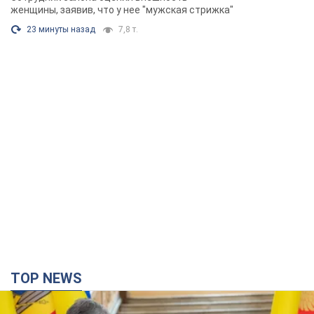
Фото
женщины, заявив, что у нее "мужская стрижка"
23 минуты назад
7,8 т.
TOP NEWS