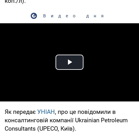
коп./л).
Видео дня
Play Video
Як передає
УНІАН
, про це повідомили в
консалтинговій компанії Ukrainian Petroleum
Consultants (UPECO, Київ).