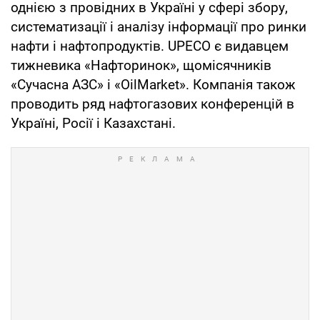
однією з провідних в Україні у сфері збору,
систематизації і аналізу інформації про ринки
нафти і нафтопродуктів. UPECO є видавцем
тижневика «Нафторинок», щомісячників
«Сучасна АЗС» і «OilMarket». Компанія також
проводить ряд нафтогазових конференцій в
Україні, Росії і Казахстані.