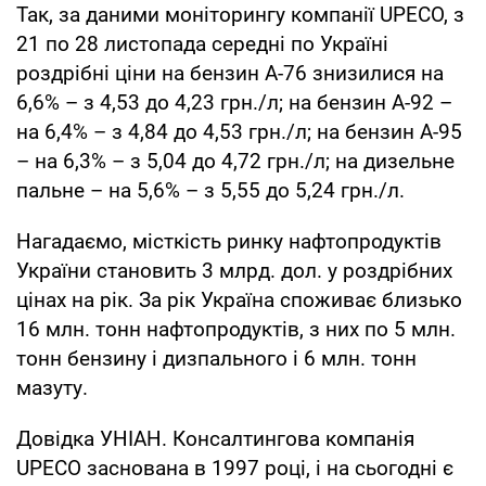
Так, за даними моніторингу компанії UPECO, з
21 по 28 листопада середні по Україні
роздрібні ціни на бензин А-76 знизилися на
6,6% – з 4,53 до 4,23 грн./л; на бензин А-92 –
на 6,4% – з 4,84 до 4,53 грн./л; на бензин А-95
– на 6,3% – з 5,04 до 4,72 грн./л; на дизельне
пальне – на 5,6% – з 5,55 до 5,24 грн./л.
Нагадаємо, місткість ринку нафтопродуктів
України становить 3 млрд. дол. у роздрібних
цінах на рік. За рік Україна споживає близько
16 млн. тонн нафтопродуктів, з них по 5 млн.
тонн бензину і дизпального і 6 млн. тонн
мазуту.
Довідка УНІАН. Консалтингова компанія
UPECO заснована в 1997 році, і на сьогодні є