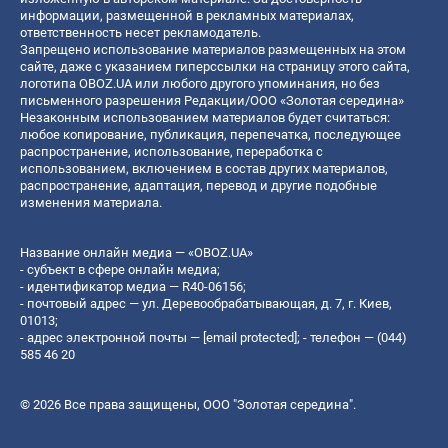
информации, размещенной в рекламных материалах,
ответственность несет рекламодатель.
Запрещено использование материалов размещенных на этом
сайте, даже с указанием гиперссылки на страницу этого сайта,
логотипа OBOZ.UA или любого другого упоминания, но без
письменного разрешения Редакции/ООО «Золотая середина»
Незаконным использованием материалов будет считаться:
любое копирование, публикация, перепечатка, последующее
распространение, использование, переработка с
использованием, включением в состав других материалов,
распространение, адаптация, перевод и другие подобные
изменения материала.
Название онлайн медиа — «OBOZ.UA»
- субъект в сфере онлайн медиа;
- идентификатор медиа — R40-06156;
- почтовый адрес — ул. Деревообрабатывающая, д. 7, г. Киев,
01013;
- адрес электронной почты —
[email protected]
; - телефон — (044)
585 46 20
© 2026 Все права защищены, ООО "Золотая середина".