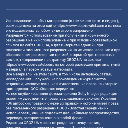
Использование любых материалов (в том числе фото- и видео-),
размещенных на этом сайте
https://www.obozrevatel.com
и на всех
его поддоменах, в любом виде строго запрещено.
Разрешается использование при получении письменного
разрешения на их использование и при условии обязательной
ссылки на сайт OBOZ.UA, а для интернет-изданий - при
получении письменного разрешения на их использование и при
обязательном размещении прямой, открытой для поисковых
систем, гиперссылки на страницу OBOZ.UA по ссылке
https://www.obozrevatel.com
, на которой размещен оригинальный
материал в первом абзаце материала.
Все материалы на этом сайте, в том числе интервью, статьи,
исследования – служебные произведения журналистов
редакции, исключительные имущественные права на которые
принадлежат ООО «Золотая середина».
На все опубликованные фотоматериалы Getty Images редакция
имеет имущественные права, защищаемые законом Украины
«Об авторских правах и смежных правах», никто не имеет права
без письменного разрешения ООО «Золотая середина» их
использовать, они не подлежат дальнейшему воспроизводству,
переводу, распространению в любой форме.
Редакция OBOZ.UA может не разделять точку зрения,
изложенную в авторском материале. За достоверность