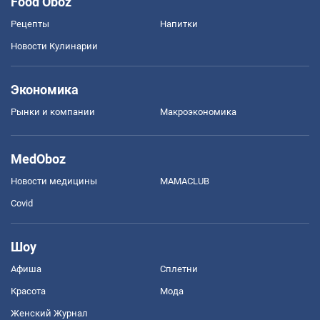
Food Oboz
Рецепты
Напитки
Новости Кулинарии
Экономика
Рынки и компании
Mакроэкономика
MedOboz
Новости медицины
MAMACLUB
Covid
Шоу
Афиша
Сплетни
Красота
Мода
Женский Журнал