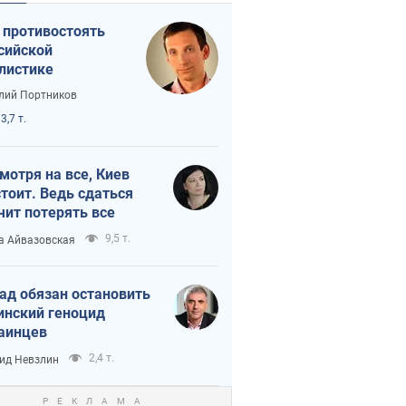
 противостоять
сийской
листике
лий Портников
3,7 т.
мотря на все, Киев
тоит. Ведь сдаться
чит потерять все
9,5 т.
а Айвазовская
ад обязан остановить
инский геноцид
аинцев
2,4 т.
ид Невзлин