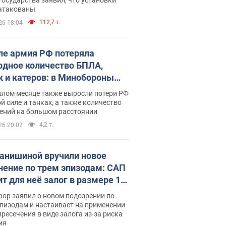
 атакованы
112,7 т.
26 18:04
ле армия РФ потеряла
рдное количество БПЛА,
к и катеров: в Минобороны
родовали статистику
шлом месяце также выросли потери РФ
й силе и танках, а также количество
ений на большом расстоянии
4,2 т.
26 20:02
анишиной вручили новое
нение по трем эпизодам: САП
ит для неё залог в размере 15
грн
ор заявил о новом подозрении по
пизодам и настаивает на применении
ресечения в виде залога из-за риска
ия