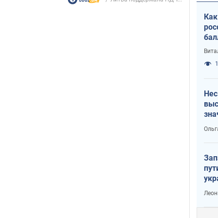
Как
рос
бал
Вита
1
Нес
выс
зна
Ольг
Зап
пут
укр
Леон