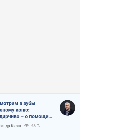
мотрим в зубы
еному коню:
дирчиво – о помощи
аине
4,6 т.
сандр Кирш