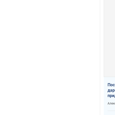
Пос
дар
при
Укр
Алек