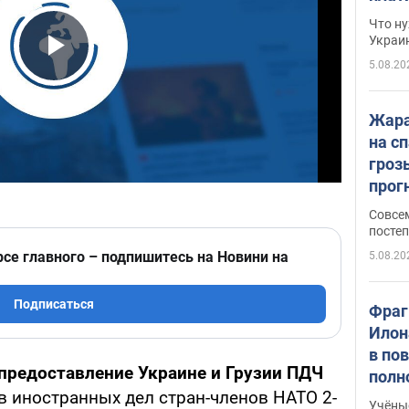
Что ну
Украи
5.08.20
Play Video
Жара
на с
гроз
прогн
ожид
Совсе
пого
постеп
рсе главного – подпишитесь на Новини на
5.08.20
Подписаться
Фраг
Илон
в по
предоставление Украине и Грузии ПДЧ
полн
в иностранных дел стран-членов НАТО 2-
всё 
Учёны