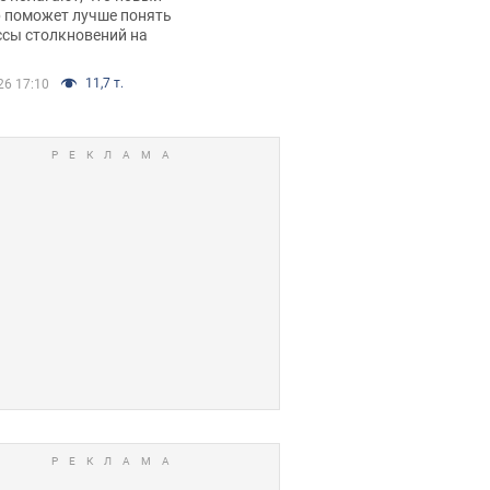
р поможет лучше понять
ссы столкновений на
11,7 т.
26 17:10