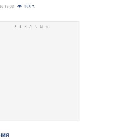
38,0 т.
26 19:03
ения