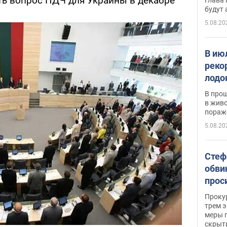
ть вопрос ПДЧ для Украины в декабре
будут
5.08.20
В ию
реко
лодо
обна
В про
в живо
пораж
5.08.20
Стеф
обви
прос
млн 
Прокур
трем э
меры п
скрыт