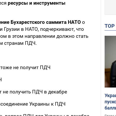
еся
ресурсы и инструменты
ние Бухарестского саммита НАТО
о
TO
 Грузии в НАТО, подчеркивают, что
ом в этом направлении должно стать
м странам ПДЧ.
 тоже не получит ПДЧ
Ч
т не получить ПДЧ в декабре
Укра
пуск
исоединение Украины к ПДЧ
балл
пров
Глава 