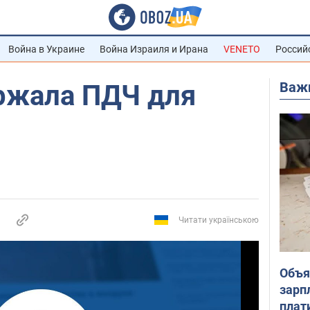
Война в Украине
Война Израиля и Ирана
VENETO
Россий
Важ
ржала ПДЧ для
Читати українською
Объя
зарп
плат