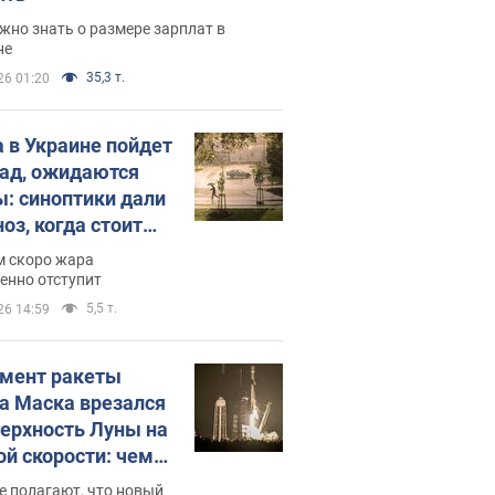
жно знать о размере зарплат в
не
35,3 т.
26 01:20
 в Украине пойдет
пад, ожидаются
ы: синоптики дали
оз, когда стоит
ать изменения
м скоро жара
ды
енно отступит
5,5 т.
26 14:59
мент ракеты
а Маска врезался
верхность Луны на
ой скорости: чем
закончилось
е полагают, что новый