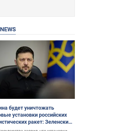
P NEWS
ина будет уничтожать
овые установки российских
истических ракет: Зеленский
ел заседание СНБО
государства заявил, что установки