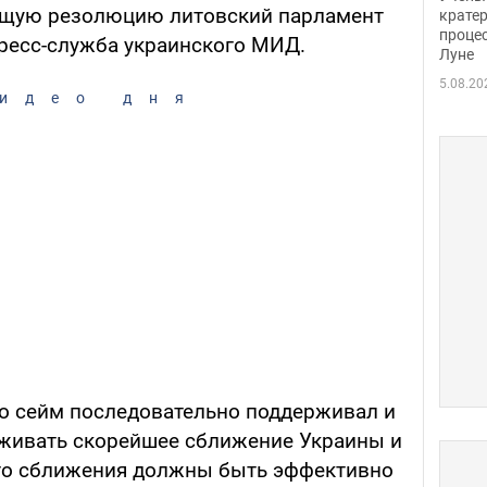
ующую резолюцию литовский парламент
крате
проце
пресс-служба украинского МИД.
Луне
5.08.20
идео дня
то сейм последовательно поддерживал и
рживать скорейшее сближение Украины и
ого сближения должны быть эффективно