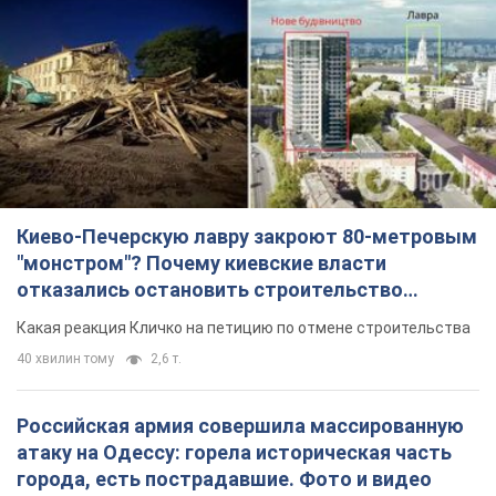
Киево-Печерскую лавру закроют 80-метровым
"монстром"? Почему киевские власти
отказались остановить строительство
небоскреба "московского верующего"
Какая реакция Кличко на петицию по отмене строительства
40 хвилин тому
2,6 т.
Российская армия совершила массированную
атаку на Одессу: горела историческая часть
города, есть пострадавшие. Фото и видео
Для террора враг применил ракеты и дроны
2 години тому
51,5 т.
«Они воюют против продовольственной
безопасности мира!» Зеленский заявил, что
российская армия вновь обстреляла порт в
Одессе
Только за неделю против Украины было применено десятки