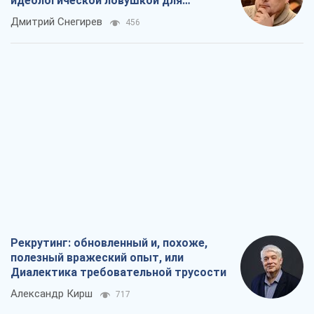
Рекрутинг: обновленный и, похоже,
полезный вражеский опыт, или
Диалектика требовательной трусости
Александр Кирш
717
Ни оружия, ни людей: как Лукашенко
создает новую армию
Игар Тышкевич
16,2 т.
Когда закончится война?
Юрий Христензен
12,1 т.