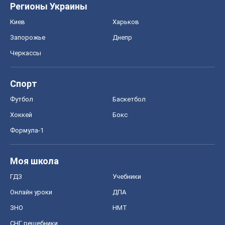
Футбол
Баскетбол
Хоккей
Бокс
Формула-1
Моя школа
ГДЗ
Учебники
Онлайн уроки
ДПА
ЗНО
НМТ
СНГ решебники
Авто
Тест Драйв
Электромобили
Акции
Сервис
Food Oboz