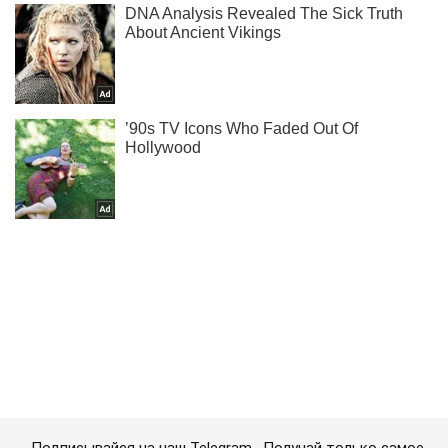
Подписывайся на наш Telegram . Получай только самое
важное!
Подписаться
Подписаться
Fitch: В Украине...
Важное