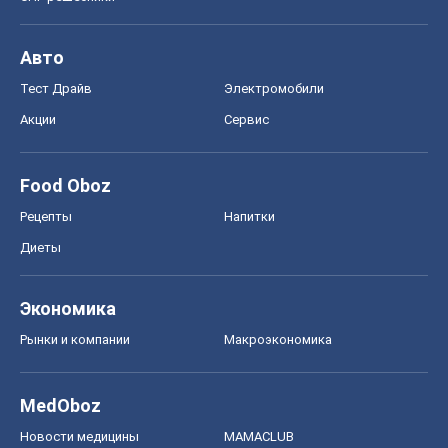
Рецепты
Напитки
Диеты
Экономика
Рынки и компании
Mакроэкономика
MedOboz
Новости медицины
MAMACLUB
Шоу
Афиша
Сплетни
Красота
Мода
Женский Журнал