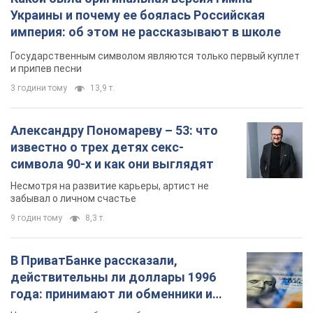
известно о трех детях секс-
символа 90-х и как они выглядят
Несмотря на развитие карьеры, артист не
забывал о личном счастье
9 годин тому
8,3 т.
В ПриватБанке рассказали,
действительны ли доллары 1996
года: принимают ли обменники и
банки такие купюры
Что делать, если банки и обменники не
принимают старые доллары
10 годин тому
74,1 т.