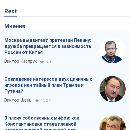
Виктор Каспрук
2,3 т.
Совпадение интересов двух циничных
игроков или тайный план Трампа и
Путина?
Виктор Швец
15,2 т.
В плену собственных мифов: как
Константиновка стала главной
идеологической ловушкой для
российских оккупантов
Дмитрий Снегирев
456