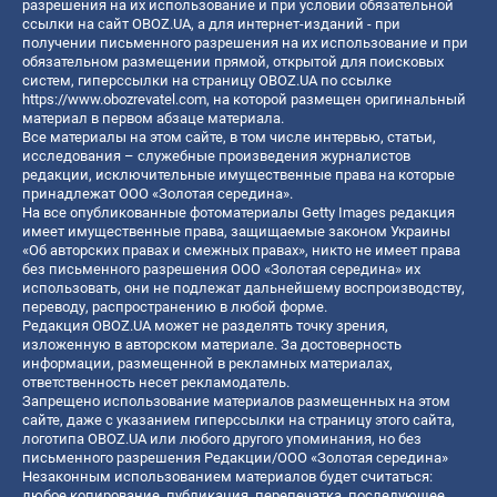
разрешения на их использование и при условии обязательной
ссылки на сайт OBOZ.UA, а для интернет-изданий - при
получении письменного разрешения на их использование и при
обязательном размещении прямой, открытой для поисковых
систем, гиперссылки на страницу OBOZ.UA по ссылке
https://www.obozrevatel.com
, на которой размещен оригинальный
материал в первом абзаце материала.
Все материалы на этом сайте, в том числе интервью, статьи,
исследования – служебные произведения журналистов
редакции, исключительные имущественные права на которые
принадлежат ООО «Золотая середина».
На все опубликованные фотоматериалы Getty Images редакция
имеет имущественные права, защищаемые законом Украины
«Об авторских правах и смежных правах», никто не имеет права
без письменного разрешения ООО «Золотая середина» их
использовать, они не подлежат дальнейшему воспроизводству,
переводу, распространению в любой форме.
Редакция OBOZ.UA может не разделять точку зрения,
изложенную в авторском материале. За достоверность
информации, размещенной в рекламных материалах,
ответственность несет рекламодатель.
Запрещено использование материалов размещенных на этом
сайте, даже с указанием гиперссылки на страницу этого сайта,
логотипа OBOZ.UA или любого другого упоминания, но без
письменного разрешения Редакции/ООО «Золотая середина»
Незаконным использованием материалов будет считаться:
любое копирование, публикация, перепечатка, последующее