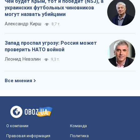
Чей будет Крым, тот и победит (NSJ), а
украинских футбольных чиновников
могут назвать убийцами
Александр Кирш
8,7 т.
Запад проспал угрозу: Россия может
проверить НАТО войной
Леонид Невзлин
9,3 т.
Все мнения
О компании
Команда
Правовая информация
Политика