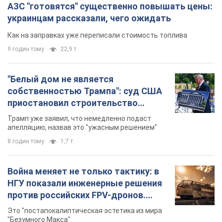
АЗС "готовятся" существенно повышать цены:
украинцам рассказали, чего ожидать
Как на заправках уже переписали стоимость топлива
9 годин тому
22,9 т.
"Белый дом не является
собственностью Трампа": суд США
приостановил строительство
бального зала стоимостью 400 млн
Трамп уже заявил, что немедленно подаст
долларов
апелляцию, назвав это "ужасным решением"
8 годин тому
1,7 т.
Война меняет не только тактику: в
НГУ показали инженерные решения
против российских FPV-дронов.
Фото
Это "постапокалиптическая эстетика из мира
"Безумного Макса"