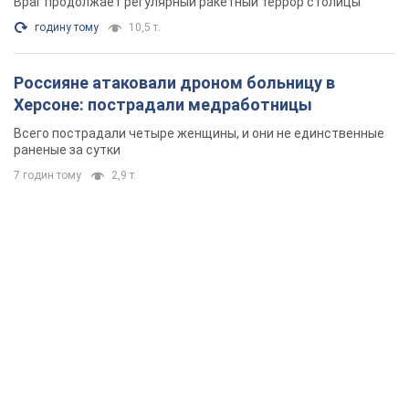
Враг продолжает регулярный ракетный террор столицы
годину тому
10,5 т.
Россияне атаковали дроном больницу в
Херсоне: пострадали медработницы
Всего пострадали четыре женщины, и они не единственные
раненые за сутки
7 годин тому
2,9 т.