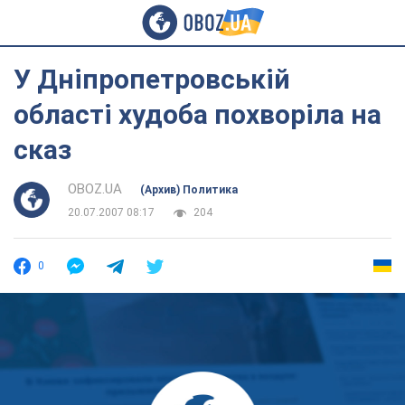
У Дніпропетровській
області худоба похворіла на
сказ
OBOZ.UA
(Архив) Политика
20.07.2007 08:17
204
0