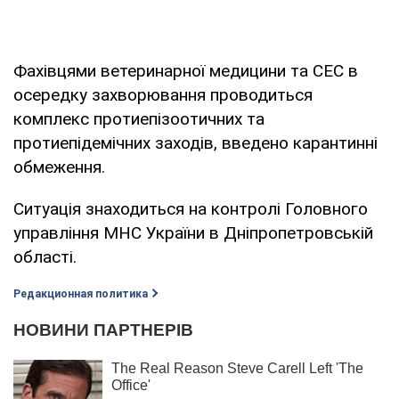
Фахівцями ветеринарної медицини та СЕС в
осередку захворювання проводиться
комплекс протиепізоотичних та
протиепідемічних заходів, введено карантинні
обмеження.
Ситуація знаходиться на контролі Головного
управління МНС України в Дніпропетровській
області.
Редакционная политика