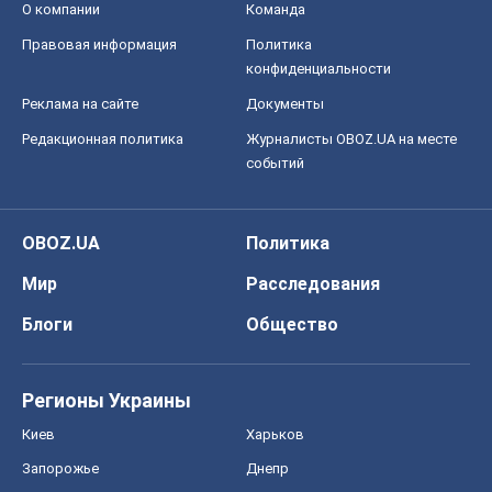
Блоги
Общество
Регионы Украины
Киев
Харьков
Запорожье
Днепр
Черкассы
Спорт
Футбол
Баскетбол
Хоккей
Бокс
Формула-1
Моя школа
ГДЗ
Учебники