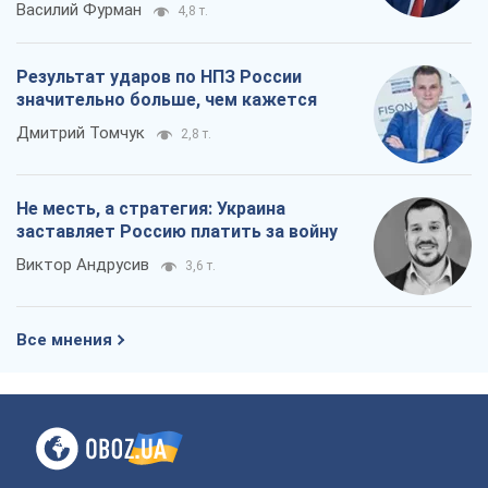
Все мнения
О компании
Команда
Правовая информация
Политика
конфиденциальности
Реклама на сайте
Документы
Редакционная политика
Журналисты OBOZ.UA на месте
событий
OBOZ.UA
Политика
Мир
Расследования