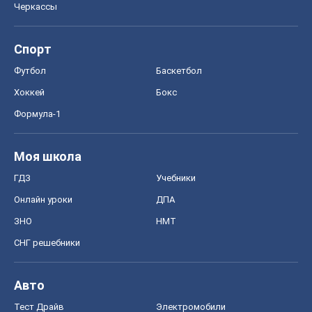
Онлайн уроки
ДПА
ЗНО
НМТ
СНГ решебники
Авто
Тест Драйв
Электромобили
Акции
Сервис
Food Oboz
Рецепты
Напитки
Диеты
Экономика
Рынки и компании
Mакроэкономика