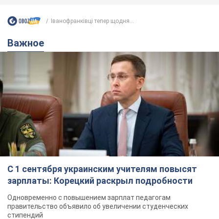
С 1 сентября украинским учителям повысят
зарплаты: Корецкий раскрыл подробности
Одновременно с повышением зарплат педагогам
правительство объявило об увеличении студенческих
стипендий
7.08.2026 00:29
11,5 т.
Сколько баллистических ракет
перехватила украинская ПВО в
июле: в Минобороны назвали цифру
Украинская ПВО работала в условиях
дефицита ракет-перехватчиков
2 часа назад
5,0 т.