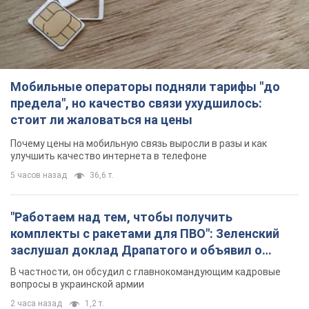
"Работаем над тем, чтобы получить
комплекты с ракетами для ПВО": Зеленский
заслушал доклад Драпатого и объявил о
новых мерах
В частности, он обсудил с главнокомандующим кадровые
вопросы в украинской армии
2 часа назад
1,2 т.
В оккупированной Ялте прогремели мощные
взрывы: поднимается черный дым. Фото и
видео
Город, вероятно, подвергся атаке дронов
3 часа назад
4,7 т.