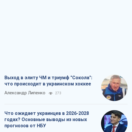
Выход в элиту ЧМ и триумф "Сокола":
что происходит в украинском хоккее
Александр Липенко
273
Что ожидает украинцев в 2026-2028
годах? Основные выводы из новых
прогнозов от НБУ
Василий Фурман
4,8 т.
Результат ударов по НПЗ России
значительно больше, чем кажется
Дмитрий Томчук
2,8 т.
Не месть, а стратегия: Украина
заставляет Россию платить за войну
Виктор Андрусив
3,6 т.