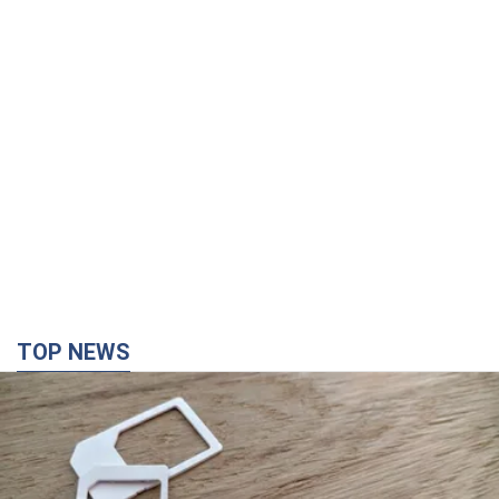
TOP NEWS
Мобильные операторы подняли тарифы "до
предела", но качество связи ухудшилось:
стоит ли жаловаться на цены
Почему цены на мобильную связь выросли в разы и как
улучшить качество интернета в телефоне
5 часов назад
36,6 т.