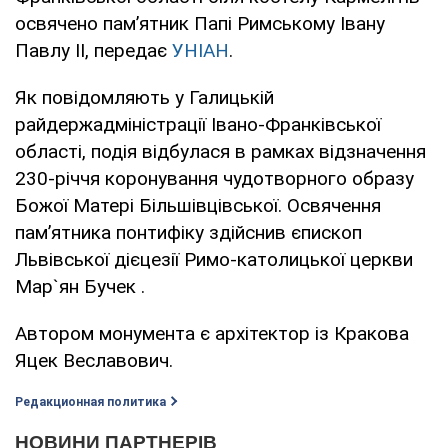
освячено пам’ятник Папі Римському Івану
Павлу ІІ, передає
УНІАН
.
Як повідомляють у Галицькій
райдержадміністрації Івано-Франківської
області, подія відбулася в рамках відзначення
230-річчя коронування чудотворного образу
Божої Матері Більшівцівської. Освячення
пам’ятника понтифіку здійснив єпископ
Львівської дієцезії Римо-католицької церкви
Мар`ян Бучек .
Автором монумента є архітектор із Кракова
Яцек Веславович.
Редакционная политика