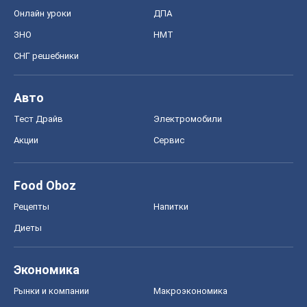
Онлайн уроки
ДПА
ЗНО
НМТ
СНГ решебники
Авто
Тест Драйв
Электромобили
Акции
Сервис
Food Oboz
Рецепты
Напитки
Диеты
Экономика
Рынки и компании
Mакроэкономика