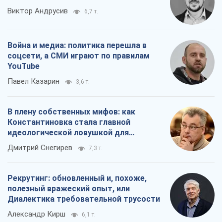
Виктор Андрусив
6,7 т.
Война и медиа: политика перешла в
соцсети, а СМИ играют по правилам
YouTube
Павел Казарин
3,6 т.
В плену собственных мифов: как
Константиновка стала главной
идеологической ловушкой для
российских оккупантов
Дмитрий Снегирев
7,3 т.
Рекрутинг: обновленный и, похоже,
полезный вражеский опыт, или
Диалектика требовательной трусости
Александр Кирш
6,1 т.