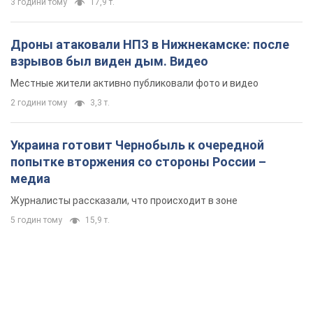
3 години тому
17,9 т.
Дроны атаковали НПЗ в Нижнекамске: после
взрывов был виден дым. Видео
Местные жители активно публиковали фото и видео
2 години тому
3,3 т.
Украина готовит Чернобыль к очередной
попытке вторжения со стороны России –
медиа
Журналисты рассказали, что происходит в зоне
5 годин тому
15,9 т.