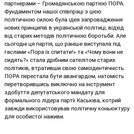
партнерами – Громадянською партією ПОРА.
Фундаментом нашої співпраці з цією
політичною силою була ідея запровадження
нових принципів в українській політиці, відхід
від старих методів політичною боротьби. Але
сьогодні ця партія, що раніше виступала під
гаслами «Пора їх спитати!» та «Чому вони не
сидять?» стала дрібним сателітом старих
політиків, втративши свою самоідентичність.
ПОРА перестала бути авангардом, натомість
перетворившись виключно на інструмент
здобуття депутатського мандату для
формального лідера партії Каськіва, котрий
завжди використовував політичну коньюктуру
для особистої наживи.