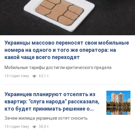
Украинцы массово переносят свои мобильные
номера на одного и того же оператора: на
какой чаще всего переходят
Мобильные тарифы достигли критического предела
10 годин тому
63,1 т.
Украинцев планируют отселять из
квартир: "слуга народа" рассказала,
кто будет принимать решение о
сносе домов
Зачем жилища украинцев хотят сносить
10 годин тому
58,0 т.