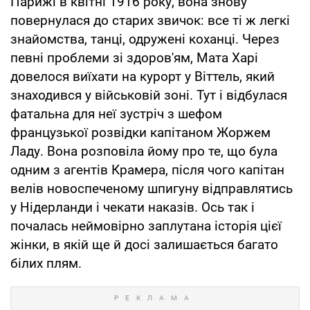
Парижі в квітні 1916 року, вона знову
повернулася до старих звичок: все ті ж легкі
знайомства, танці, одружені коханці. Через
певні проблеми зі здоров'ям, Мата Харі
довелося виїхати на курорт у Віттель, який
знаходився у військовій зоні. Тут і відбулася
фатальна для неї зустріч з шефом
французької розвідки капітаном Жоржем
Ладу. Вона розповіла йому про те, що була
одним з агентів Крамера, після чого капітан
велів новоспеченому шпигуну відправлятись
у Нідерланди і чекати наказів. Ось так і
почалась неймовірно заплутана історія цієї
жінки, в якій ще й досі залишається багато
білих плям.