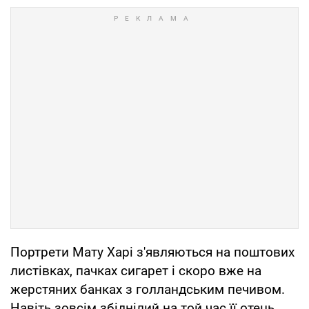
Портрети Мату Харі з'являються на поштових
листівках, пачках сигарет і скоро вже на
жерстяних банках з голландським печивом.
Навіть зовсім збіднілий на той час її отець