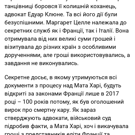
танцівниці боровся її колишній коханець,
адвокат Едуар Клюне. Та всі його дії були
безуспішними. Маргарет Целле належала до
секретних служб як і Франції, так і Італії. Вона
отримувала від них великі суми грошей і
візитувала до різних країн з особливими
дорученнями, але гроші використовувались, а
завдання не виконувались.
Секретне досьє, в якому утримуються всі
документи з процесу над Мата Харі, будуть
відкриті за законами Франції лише в 2017
році – 100 років потому, як був оголошений
вирок про смертну кару. Як зараз
стверджують адвокати, військовий суд
підробив факти, а Мата Харі, хоч і викачувала
гроші з представників еліти Франції та