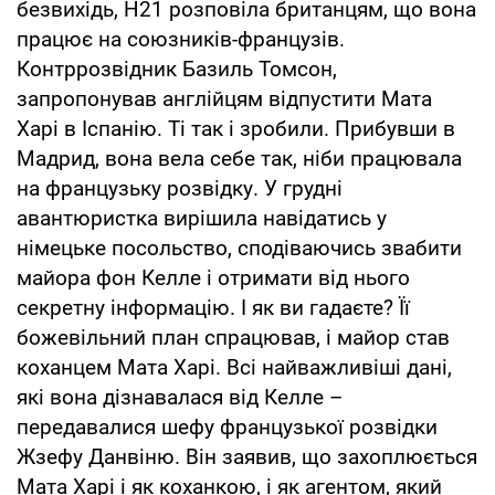
безвихідь, Н21 розповіла британцям, що вона
працює на союзників-французів.
Контррозвідник Базиль Томсон,
запропонував англійцям відпустити Мата
Харі в Іспанію. Ті так і зробили. Прибувши в
Мадрид, вона вела себе так, ніби працювала
на французьку розвідку. У грудні
авантюристка вирішила навідатись у
німецьке посольство, сподіваючись звабити
майора фон Келле і отримати від нього
секретну інформацію. І як ви гадаєте? Її
божевільний план спрацював, і майор став
коханцем Мата Харі. Всі найважливіші дані,
які вона дізнавалася від Келле –
передавалися шефу французької розвідки
Жзефу Данвіню. Він заявив, що захоплюється
Мата Харі і як коханкою, і як агентом, який