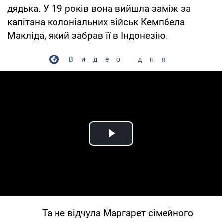
дядька. У 19 років вона вийшла заміж за
капітана колоніальних військ Кемпбела
Макліда, який забрав її в Індонезію.
Видео дня
Play Video
Та не відчула Маргарет сімейного