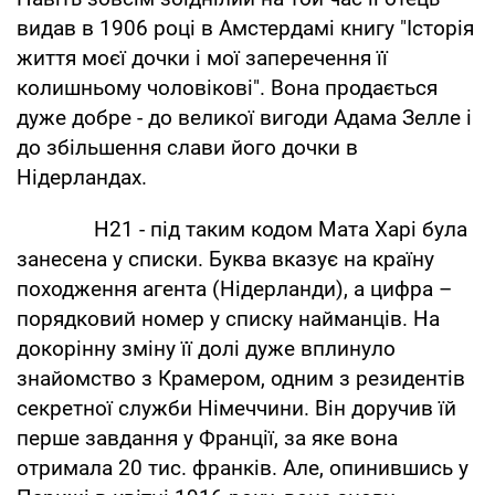
видав в 1906 році в Амстердамі книгу "Історія
життя моєї дочки і мої заперечення її
колишньому чоловікові". Вона продається
дуже добре - до великої вигоди Адама Зелле і
до збільшення слави його дочки в
Нідерландах.
Н21 - під таким кодом Мата Харі була
занесена у списки. Буква вказує на країну
походження агента (Нідерланди), а цифра –
порядковий номер у списку найманців. На
докорінну зміну її долі дуже вплинуло
знайомство з Крамером, одним з резидентів
секретної служби Німеччини. Він доручив їй
перше завдання у Франції, за яке вона
отримала 20 тис. франків. Але, опинившись у