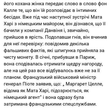
його кохана жінка передає слово в слово фон
Калле те, що він їй розповідає в інтимних
бесідах. Вже під час наступної зустрічі Мата
Харі з німецьким майором, він дізнався, що її
бачили у компанії Данвіня і, звичайно,
прийшов в ярість. Подолавши гнів, він вчинив
для неї перевірку: повідомив декілька
фальшивих фактів, які шпигунка прийняла за
чисту монету. В січні, прибувши в Париж,
вона сподівалась отримати щедру нагороду,
але на цей раз все відбувалось вже не за її
планом. Французький військовий міністр
генерал Піоте заявив, що: „ Маргарет Целле,
відома як Мата Харі, підозрюється, як
німецький агент” і вона одразу була
затримана французькими спецслужбами.