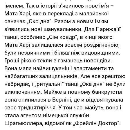
іменем. Так в історії з’явилось нове ім’я –
Мата Харі, яке в перекладі з малайської
означає „Око дня”. Разом з новим ім'ям
з'явились нові шанувальники. Для Парижа її
танці, особливо „Сім ковдр”, в кінці якого
Мата Харі залишалася зовсім роздягненою,
були незвичними і більш ніж видовищними.
Гроші рікою текли в гаманець нової діви.
Вона мала найвишуканіші апартаменти та
найбагатших залицяльників. Але все зрештою
набридає, і „ритуальні” танці „Ока дня” не були
виключенням. Майже в повному банкрутстві
вона опинилася в Берліні, де й відсвяткувала
своє тридцятиріччя. У той час, мабуть, вона і
стала агентом німецької служби
Шрагмюллера, відомої як „Фрейлін Доктор”.