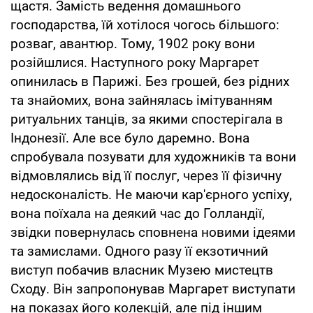
щастя. Замість ведення домашнього
господарства, їй хотілося чогось більшого:
розваг, авантюр. Тому, 1902 року вони
розійшлися. Наступного року Маргарет
опинилась в Парижі. Без грошей, без рідних
та знайомих, вона зайнялась імітуванням
ритуальних танців, за якими спостерігала в
Індонезії. Але все було даремно. Вона
спробувала позувати для художників та вони
відмовлялись від її послуг, через її фізичну
недосконалість. Не маючи кар'єрного успіху,
вона поїхала на деякий час до Голландії,
звідки повернулась сповнена новими ідеями
та замислами. Одного разу її екзотичний
виступ побачив власник Музею мистецтв
Сходу. Він запропонував Маргарет виступати
на показах його колекцій, але під іншим