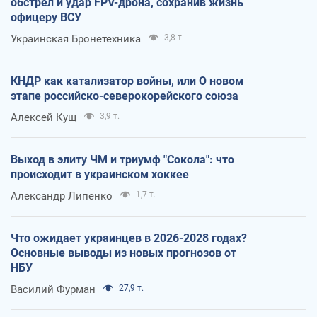
обстрел и удар FPV-дрона, сохранив жизнь
офицеру ВСУ
Украинская Бронетехника
3,8 т.
КНДР как катализатор войны, или О новом
этапе российско-северокорейского союза
Алексей Кущ
3,9 т.
Выход в элиту ЧМ и триумф "Сокола": что
происходит в украинском хоккее
Александр Липенко
1,7 т.
Что ожидает украинцев в 2026-2028 годах?
Основные выводы из новых прогнозов от
НБУ
Василий Фурман
27,9 т.