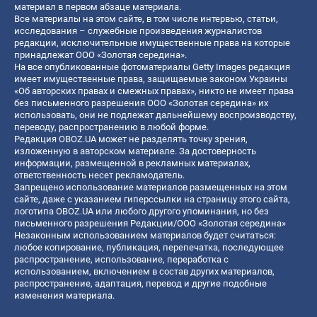
материал в первом абзаце материала.
Все материалы на этом сайте, в том числе интервью, статьи,
исследования – служебные произведения журналистов
редакции, исключительные имущественные права на которые
принадлежат ООО «Золотая середина».
На все опубликованные фотоматериалы Getty Images редакция
имеет имущественные права, защищаемые законом Украины
«Об авторских правах и смежных правах», никто не имеет права
без письменного разрешения ООО «Золотая середина» их
использовать, они не подлежат дальнейшему воспроизводству,
переводу, распространению в любой форме.
Редакция OBOZ.UA может не разделять точку зрения,
изложенную в авторском материале. За достоверность
информации, размещенной в рекламных материалах,
ответственность несет рекламодатель.
Запрещено использование материалов размещенных на этом
сайте, даже с указанием гиперссылки на страницу этого сайта,
логотипа OBOZ.UA или любого другого упоминания, но без
письменного разрешения Редакции/ООО «Золотая середина»
Незаконным использованием материалов будет считаться:
любое копирование, публикация, перепечатка, последующее
распространение, использование, переработка с
использованием, включением в состав других материалов,
распространение, адаптация, перевод и другие подобные
изменения материала.