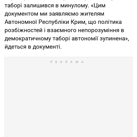
таборі залишився в минулому. «Цим
документом ми заявляємо жителям
Автономної Республіки Крим, що політика
розбіжностей і взаємного непорозуміння в
демократичному таборі автономії зупинена»,
йдеться в документі.