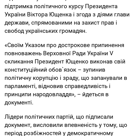
підтримка політичного курсу Президента
України Віктора Ющенка і згода з діями глави
держави, спрямованими на захист прав і
свобод українських громадян.
«Своїм Указом про дострокове припинення
повноважень Верховної Ради України V
скликання Президент Ющенко виконав свій
конституційний обов`язок – зупинив
політичну корупцію і зраду, що запанували в
парламенті, відновив справедливість і
принципи народовладдя», – йдеться в
документі.
Лідери політичних партій, що підписали
документ, висловили впевненість у тому, що
період розбіжностей у демократичному