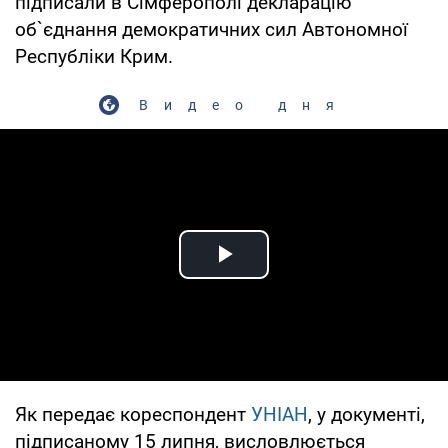
підписали в Сімферополі декларацію
об`єднання демократичних сил Автономної
Республіки Крим.
Видео дня
Play Video
Як передає кореспондент
УНІАН
, у документі,
підписаному 15 липня, висловлюється