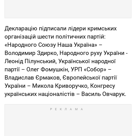
Декларацію підписали лідери кримських
організацій шести політичних партій:
«Народного Союзу Наша Україна» –
Володимир Здирко, Народного руху України -
Леонід Пілунський, Української народної
партії – Олег Фомушкін, УРП «Собор» –
Владислав Єрмаков, Європейської партії
України – Микола Криворучко, Конгресу
українських націоналістів – Василь Овчарук.