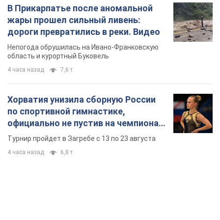
В Прикарпатье после аномальной
жары прошел сильный ливень:
дороги превратились в реки. Видео
Непогода обрушилась на Ивано-Франковскую
область и курортный Буковель
4 часа назад
7,6 т.
Хорватия унизила сборную России
по спортивной гимнастике,
официально не пустив на чемпионат
Европы основных спортсменов
Турнир пройдет в Загребе с 13 по 23 августа
4 часа назад
6,8 т.