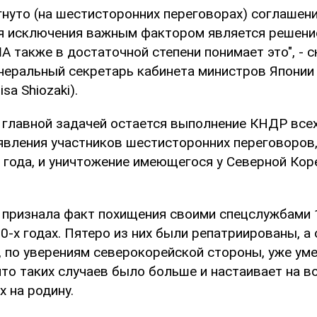
гнуто (на шестисторонних переговорах) соглашен
я исключения важным фактором является решен
 также в достаточной степени понимает это", - с
неральный секретарь кабинета министров Японии
sa Shiozaki).
о главной задачей остается выполнение КНДР все
явления участников шестисторонних переговоров,
 года, и уничтожение имеющегося у Северной Кор
 признала факт похищения своими спецслужбами 
0-х годах. Пятеро из них были репатриированы, а
, по уверениям северокорейской стороны, уже ум
что таких случаев было больше и настаивает на 
 на родину.