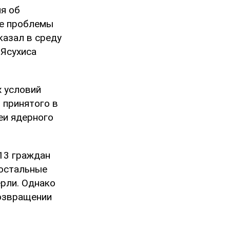
ия об
ие проблемы
казал в среду
 Ясухиса
х условий
 принятого в
еи ядерного
13 граждан
 остальные
ерли. Однако
возвращении