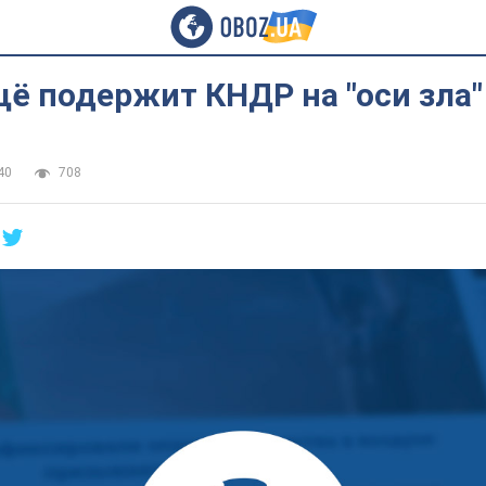
ё подержит КНДР на "оси зла"
40
708