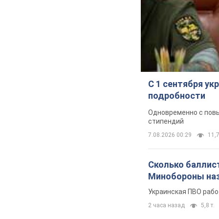
С 1 сентября у
подробности
Одновременно с повы
стипендий
7.08.2026 00:29
11,7
Сколько баллист
Минобороны наз
Украинская ПВО рабо
2 часа назад
5,8 т.