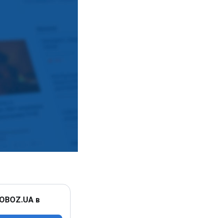
 OBOZ.UA в