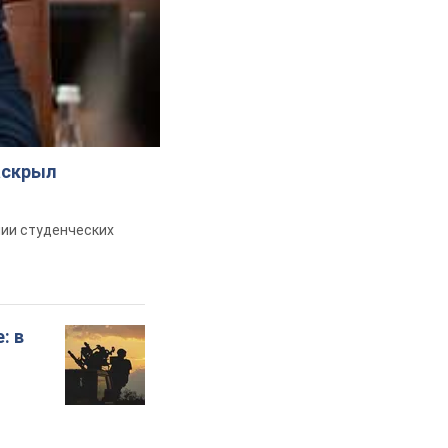
аскрыл
ии студенческих
: в