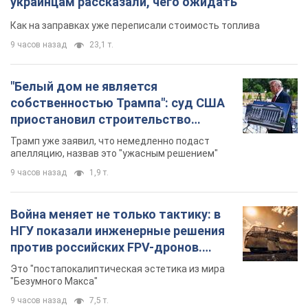
украинцам рассказали, чего ожидать
Как на заправках уже переписали стоимость топлива
9 часов назад
23,1 т.
"Белый дом не является
собственностью Трампа": суд США
приостановил строительство
бального зала стоимостью 400 млн
Трамп уже заявил, что немедленно подаст
долларов
апелляцию, назвав это "ужасным решением"
9 часов назад
1,9 т.
Война меняет не только тактику: в
НГУ показали инженерные решения
против российских FPV-дронов.
Фото
Это "постапокалиптическая эстетика из мира
"Безумного Макса"
9 часов назад
7,5 т.