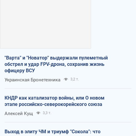
"Варта" и "Новатор" выдержали пулеметный
обстрел и удар FPV-дрона, сохранив жизнь
офицеру ВСУ
Украинская Бронетехника
3,2 т.
КНДР как катализатор войны, или О новом
этапе российско-северокорейского союза
Алексей Кущ
3,3 т.
Выход в элиту ЧМ и триумф "Сокола": что