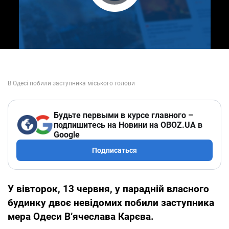
Play Video
Будьте первыми в курсе главного –
подпишитесь на Новини на OBOZ.UA в
Google
Подписаться
У вівторок, 13 червня, у парадній власного
будинку двоє невідомих побили заступника
мера Одеси В’ячеслава Карєва.