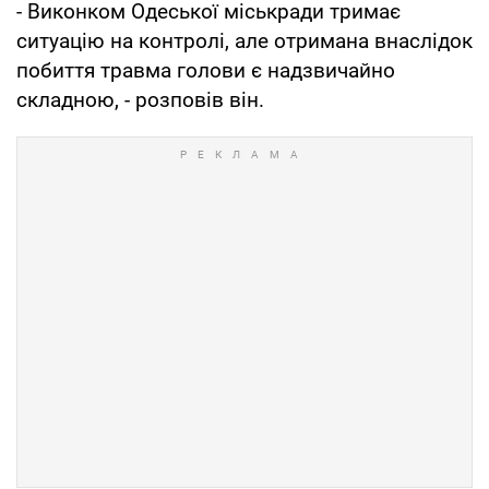
- Виконком Одеської міськради тримає
ситуацію на контролі, але отримана внаслідок
побиття травма голови є надзвичайно
складною, - розповів він.