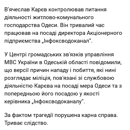
В’ячеслав Карєв контролював питання
діяльності житлово-комунального
господарства Одеси. Він тривалий час
працював на посаді директора Акціонерного
підприємства „Інфоксводоканал”.
У Центрі громадських зв'язків управління
МВС України в Одеській області повідомили,
що версії причин нападу і побиття, які нині
розглядає міліція, пов'язані зі службовою
діяльністю Карєва на посаді мера Одеси та з
попередньою його посадою у якості
керівника „Інфоксводоканалу”.
За фактом трагедії порушена карна справа.
Триває слідство.