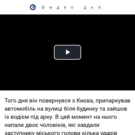
Видео дня
Play Video
Того дня він повернувся з Києва, припаркував
автомобіль на вулиці біля будинку та зайшов
із водієм під арку. В цей момент на нього
напали двоє чоловіків, які завдали
заступнику міського голови кілька ударів