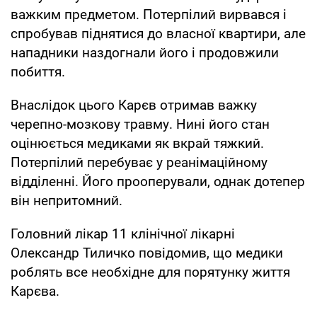
важким предметом. Потерпілий вирвався і
спробував піднятися до власної квартири, але
нападники наздогнали його і продовжили
побиття.
Внаслідок цього Карєв отримав важку
черепно-мозкову травму. Нині його стан
оцінюється медиками як вкрай тяжкий.
Потерпілий перебуває у реанімаційному
відділенні. Його прооперували, однак дотепер
він непритомний.
Головний лікар 11 клінічної лікарні
Олександр Тиличко повідомив, що медики
роблять все необхідне для порятунку життя
Карєва.