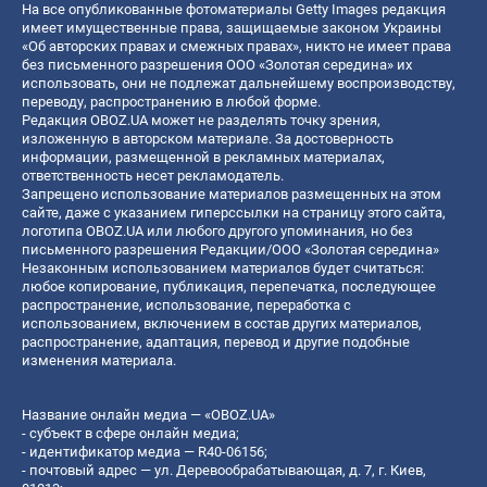
На все опубликованные фотоматериалы Getty Images редакция
имеет имущественные права, защищаемые законом Украины
«Об авторских правах и смежных правах», никто не имеет права
без письменного разрешения ООО «Золотая середина» их
использовать, они не подлежат дальнейшему воспроизводству,
переводу, распространению в любой форме.
Редакция OBOZ.UA может не разделять точку зрения,
изложенную в авторском материале. За достоверность
информации, размещенной в рекламных материалах,
ответственность несет рекламодатель.
Запрещено использование материалов размещенных на этом
сайте, даже с указанием гиперссылки на страницу этого сайта,
логотипа OBOZ.UA или любого другого упоминания, но без
письменного разрешения Редакции/ООО «Золотая середина»
Незаконным использованием материалов будет считаться:
любое копирование, публикация, перепечатка, последующее
распространение, использование, переработка с
использованием, включением в состав других материалов,
распространение, адаптация, перевод и другие подобные
изменения материала.
Название онлайн медиа — «OBOZ.UA»
- субъект в сфере онлайн медиа;
- идентификатор медиа — R40-06156;
- почтовый адрес — ул. Деревообрабатывающая, д. 7, г. Киев,