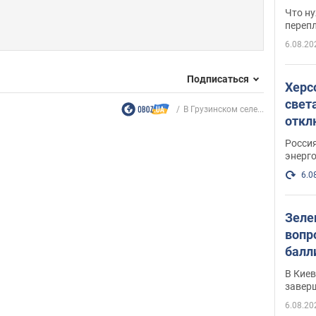
свои
Что ну
перепл
6.08.20
Подписаться
Херс
свет
В Грузинском селе...
откл
энер
Росси
энерг
6.0
Зеле
вопр
балл
прог
В Кие
реше
завер
6.08.20