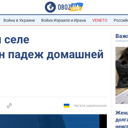
Война в Украине
Война Израиля и Ирана
VENETO
Россий
Важ
 селе
н падеж домашней
Читати українською
Женщ
долга
неис