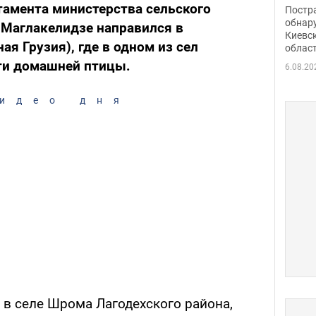
нети
тамента министерства сельского
Постр
Фото
обнар
 Маглакелидзе направился в
Киевс
ая Грузия), где в одном из сел
облас
ти домашней птицы.
6.08.20
идео дня
 в селе Шрома Лагодехского района,