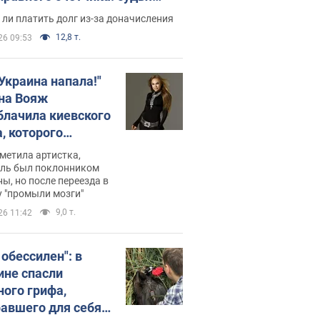
с неожиданное решение
ли платить долг из-за доначисления
12,8 т.
26 09:53
 Украина напала!"
на Вояж
блачила киевского
, которого
омбировали": он
метила артистка,
 русского не знал,
ель был поклонником
ы, но после переезда в
перь хочет
 "промыли мозги"
цида украинцев
9,0 т.
26 11:42
 обессилен": в
ине спасли
ного грифа,
авшего для себя