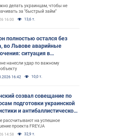
 деньги
жно делать украинцам, чтобы не
ачивать за "быстрый займ"
13,6 т.
26 16:00
он полностью остался без
а, во Львове аварийные
ючения: ситуация в
госистеме 6 августа
яне нанесли удар по важному
ообъекту
10,0 т.
8.2026 16:42
нский созвал совещание по
осам подготовки украинской
истики и антибаллистической
раммы FREYJA: какие
ве рассчитывают на успешное
ния готовятся
шение проекта FREYJA
32,9 т.
26 14:58