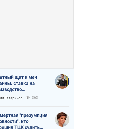
етный щит и меч
аины: ставка на
изводство
ственных ракет
363
лл Татаринов
мертная "презумпция
овности": кто
решил ТЦК судить