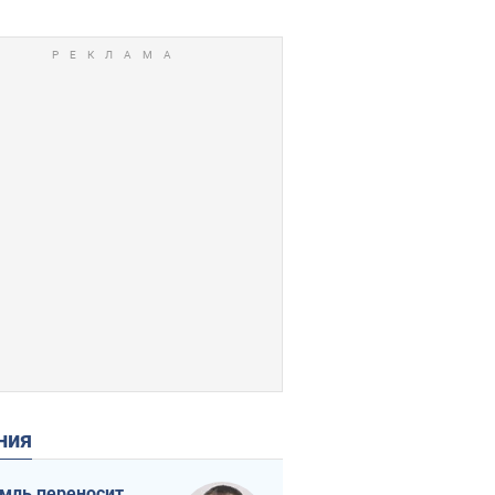
ения
мль переносит