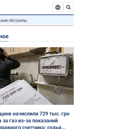
ские обстрелы
ное
ине начислили 729 тыс. грн
 за газ из-за показаний
правного счетчика: судья