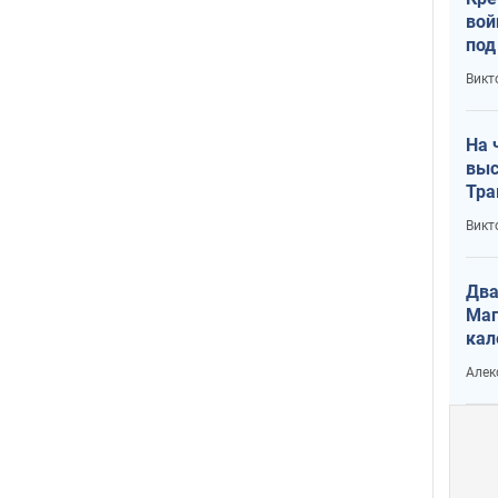
вой
под
кри
Викт
лог
На 
выс
Тра
Викт
Два
Маг
кал
Алек