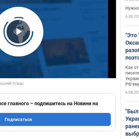
выне
Нужно 
6.08.20
"Это
Play Video
Окса
разо
поэта
"заз
Как от
даже
писат
Украин
а те
РФ ему
гено
6.08.20
рсе главного – подпишитесь на Новини на
"Был
Укра
Подписаться
ране
выбр