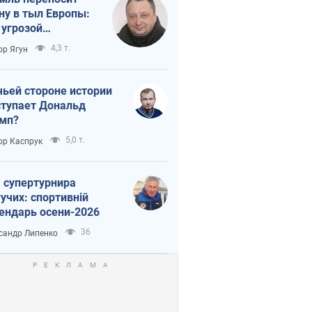
ну в тыл Европы:
 угрозой
тическая
4,3 т.
ор Ягун
истика
чьей стороне истории
тупает Дональд
мп?
5,0 т.
ор Каспрук
 супертурнира
учих: спортивній
ендарь осени-2026
36
сандр Липенко