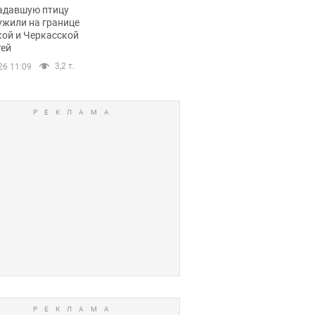
пичный маршрут.
адавшую птицу
ужили на границе
кой и Черкасской
тей
3,2 т.
26 11:09