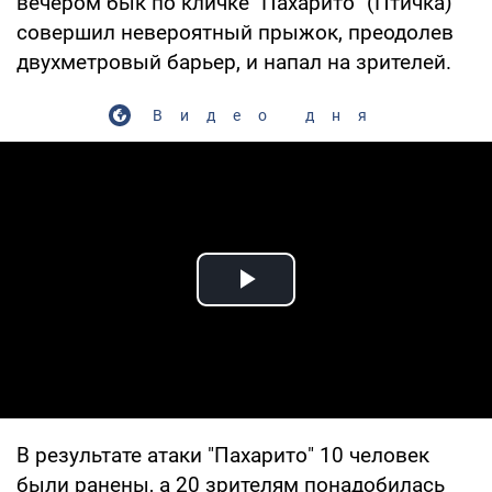
вечером бык по кличке "Пахарито" (Птичка)
совершил невероятный прыжок, преодолев
двухметровый барьер, и напал на зрителей.
Видео дня
Play Video
В результате атаки "Пахарито" 10 человек
были ранены, а 20 зрителям понадобилась