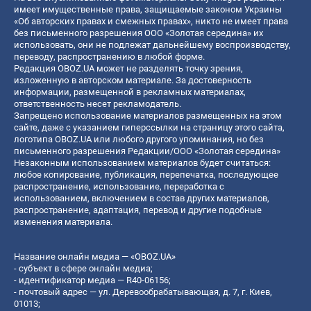
имеет имущественные права, защищаемые законом Украины
«Об авторских правах и смежных правах», никто не имеет права
без письменного разрешения ООО «Золотая середина» их
использовать, они не подлежат дальнейшему воспроизводству,
переводу, распространению в любой форме.
Редакция OBOZ.UA может не разделять точку зрения,
изложенную в авторском материале. За достоверность
информации, размещенной в рекламных материалах,
ответственность несет рекламодатель.
Запрещено использование материалов размещенных на этом
сайте, даже с указанием гиперссылки на страницу этого сайта,
логотипа OBOZ.UA или любого другого упоминания, но без
письменного разрешения Редакции/ООО «Золотая середина»
Незаконным использованием материалов будет считаться:
любое копирование, публикация, перепечатка, последующее
распространение, использование, переработка с
использованием, включением в состав других материалов,
распространение, адаптация, перевод и другие подобные
изменения материала.
Название онлайн медиа — «OBOZ.UA»
- субъект в сфере онлайн медиа;
- идентификатор медиа — R40-06156;
- почтовый адрес — ул. Деревообрабатывающая, д. 7, г. Киев,
01013;