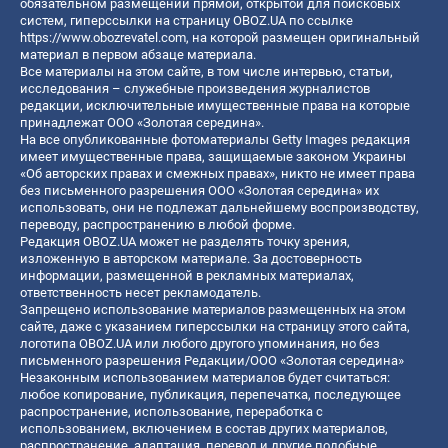
обязательном размещении прямой, открытой для поисковых
систем, гиперссылки на страницу OBOZ.UA по ссылке
https://www.obozrevatel.com
, на которой размещен оригинальный
материал в первом абзаце материала.
Все материалы на этом сайте, в том числе интервью, статьи,
исследования – служебные произведения журналистов
редакции, исключительные имущественные права на которые
принадлежат ООО «Золотая середина».
На все опубликованные фотоматериалы Getty Images редакция
имеет имущественные права, защищаемые законом Украины
«Об авторских правах и смежных правах», никто не имеет права
без письменного разрешения ООО «Золотая середина» их
использовать, они не подлежат дальнейшему воспроизводству,
переводу, распространению в любой форме.
Редакция OBOZ.UA может не разделять точку зрения,
изложенную в авторском материале. За достоверность
информации, размещенной в рекламных материалах,
ответственность несет рекламодатель.
Запрещено использование материалов размещенных на этом
сайте, даже с указанием гиперссылки на страницу этого сайта,
логотипа OBOZ.UA или любого другого упоминания, но без
письменного разрешения Редакции/ООО «Золотая середина»
Незаконным использованием материалов будет считаться:
любое копирование, публикация, перепечатка, последующее
распространение, использование, переработка с
использованием, включением в состав других материалов,
распространение, адаптация, перевод и другие подобные