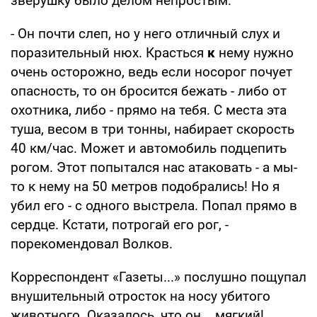
зверушку было делом непростым.
- Он почти слеп, но у него отличный слух и
поразительный нюх. Красться
к
нему нужно
очень осторожно, ведь если носорог почует
опасность, то он бросится бежать - либо от
охотника, либо - прямо на тебя. С места эта
туша, весом в три тонны, набирает скорость
40 км/час. Может и автомобиль подцепить
рогом. Этот попытался нас атаковать - а мы-
то к нему на 50 метров подобрались! Но я
убил его - с одного выстрела. Попал прямо в
сердце. Кстати, потрогай его рог, -
порекомендовал Волков.
Корреспондент «Газеты...» послушно пощупал
внушительный отросток на носу убитого
животного. Оказалось, что он... мягкий!