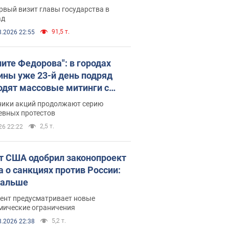
рвый визит главы государства в
ад
91,5 т.
8.2026 22:55
ните Федорова": в городах
ины уже 23-й день подряд
одят массовые митинги с
атами. Фото и видео
ники акций продолжают серию
евных протестов
2,5 т.
26 22:22
т США одобрил законопроект
а о санкциях против России:
дальше
ент предусматривает новые
мические ограничения
5,2 т.
8.2026 22:38