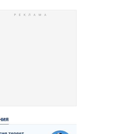
ения
сия теряет