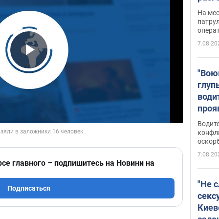
марш
На ме
адми
патрул
опера
Виде
7.08.20
Play Video
"Вою
глуп
води
проя
укра
Водите
попла
конфл
оскорб
Виде
7.08.20
рсе главного – подпишитесь на Новини на
"Не 
Подписаться
секс
Киев