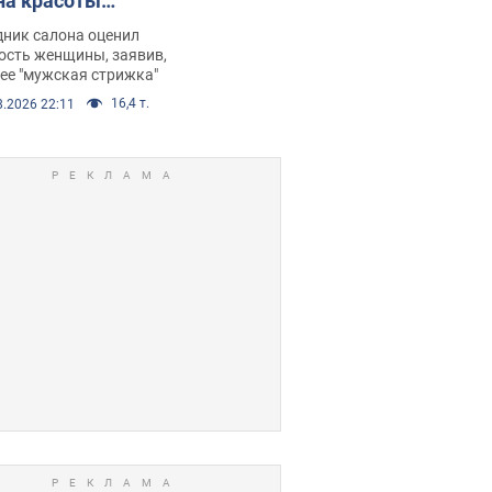
на красоты
рбил женщину
дник салона оценил
е химиотерапии,
ость женщины, заявив,
нее "мужская стрижка"
орелся скандал.
16,4 т.
8.2026 22:11