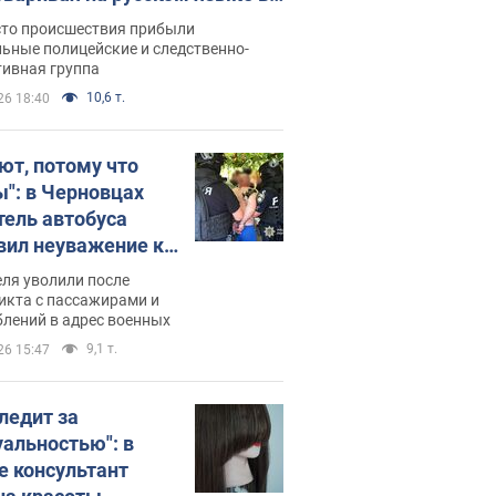
рутке: полиция составила
сто происшествия прибыли
нистративный протокол.
ьные полицейские и следственно-
тивная группа
о
10,6 т.
26 18:40
ют, потому что
ы": в Черновцах
тель автобуса
вил неуважение к
инским военным и
ля уволили после
тился за это.
икта с пассажирами и
лений в адрес военных
о
9,1 т.
26 15:47
следит за
уальностью": в
е консультант