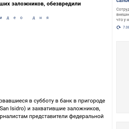
сало
вших заложников, обезвредили
оско
Сотру
посл
внешн
идео дня
что у 
разг
Фото
7.0
рвавшиеся в субботу в банк в пригороде
San Isidro) и захватившие заложников,
рналистам представители федеральной