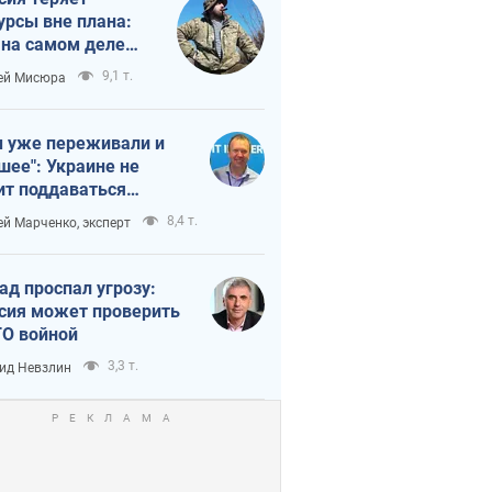
урсы вне плана:
 на самом деле
тует темп войны
9,1 т.
ей Мисюра
 уже переживали и
шее": Украине не
ит поддаваться
аянию из-за
8,4 т.
ей Марченко, эксперт
етного террора
ад проспал угрозу:
сия может проверить
О войной
3,3 т.
ид Невзлин