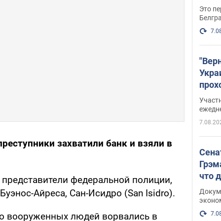
Это пе
Белгр
7.0
"Вер
Укра
прох
плак
Участ
ежедн
7.08.20
реступники захватили банк и взяли в
Сена
Грэм
что 
 представители федеральной полиции,
Докум
уэнос-Айреса, Сан-Исидро (San Isidro).
эконо
7.0
ро вооруженных людей ворвались в