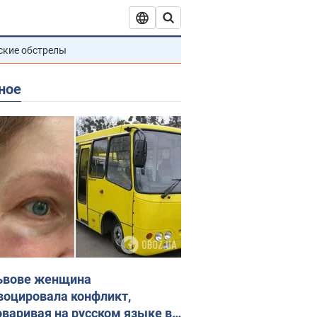
ские обстрелы
ное
ьвове женщина
воцировала конфликт,
оваривая на русском языке в