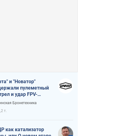
рта" и "Новатор"
ержали пулеметный
трел и удар FPV-
на, сохранив жизнь
инская Бронетехника
церу ВСУ
,2 т.
Р как катализатор
ны, или О новом этапе