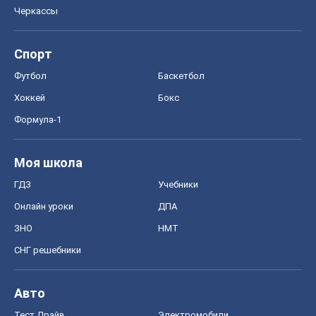
Черкассы
Спорт
Футбол
Баскетбол
Хоккей
Бокс
Формула-1
Моя школа
ГДЗ
Учебники
Онлайн уроки
ДПА
ЗНО
НМТ
СНГ решебники
Авто
Тест Драйв
Электромобили