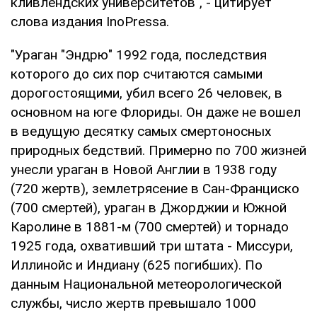
кливлендских университетов", - цитирует
слова издания InoPressa.
"Ураган "Эндрю" 1992 года, последствия
которого до сих пор считаются самыми
дорогостоящими, убил всего 26 человек, в
основном на юге Флориды. Он даже не вошел
в ведущую десятку самых смертоносных
природных бедствий. Примерно по 700 жизней
унесли ураган в Новой Англии в 1938 году
(720 жертв), землетрясение в Сан-Франциско
(700 смертей), ураган в Джорджии и Южной
Каролине в 1881-м (700 смертей) и торнадо
1925 года, охвативший три штата - Миссури,
Иллинойс и Индиану (625 погибших). По
данным Национальной метеорологической
службы, число жертв превышало 1000