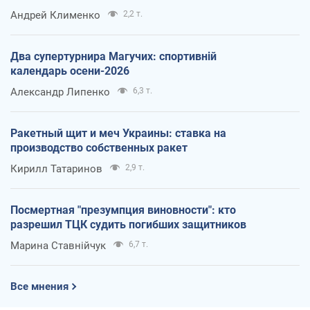
Андрей Клименко
2,2 т.
Два супертурнира Магучих: спортивній
календарь осени-2026
Александр Липенко
6,3 т.
Ракетный щит и меч Украины: ставка на
производство собственных ракет
Кирилл Татаринов
2,9 т.
Посмертная "презумпция виновности": кто
разрешил ТЦК судить погибших защитников
Марина Ставнійчук
6,7 т.
Все мнения