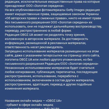
редакции, исключительные имущественные права на которые
принадлежат ООО «Золотая середина».
На все опубликованные фотоматериалы Getty Images редакция
имеет имущественные права, защищаемые законом Украины
«Об авторских правах и смежных правах», никто не имеет права
без письменного разрешения ООО «Золотая середина» их
использовать, они не подлежат дальнейшему воспроизводству,
переводу, распространению в любой форме.
Редакция OBOZ.UA может не разделять точку зрения,
изложенную в авторском материале. За достоверность
информации, размещенной в рекламных материалах,
ответственность несет рекламодатель.
Запрещено использование материалов размещенных на этом
сайте, даже с указанием гиперссылки на страницу этого сайта,
логотипа OBOZ.UA или любого другого упоминания, но без
письменного разрешения Редакции/ООО «Золотая середина»
Незаконным использованием материалов будет считаться:
любое копирование, публикация, перепечатка, последующее
распространение, использование, переработка с
использованием, включением в состав других материалов,
распространение, адаптация, перевод и другие подобные
изменения материала.
Название онлайн медиа — «OBOZ.UA»
- субъект в сфере онлайн медиа;
- идентификатор медиа — R40-06156;