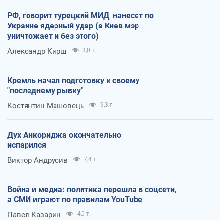
РФ, говорит турецкий МИД, нанесет по
Украине ядерный удар (а Киев мэр
уничтожает и без этого)
Александр Кирш
3,0 т.
Кремль начал подготовку к своему
"последнему рывку"
Костянтин Машовець
9,3 т.
Дух Анкориджа окончательно
испарился
Виктор Андрусив
7,4 т.
Война и медиа: политика перешла в соцсети,
а СМИ играют по правилам YouTube
Павел Казарин
4,0 т.