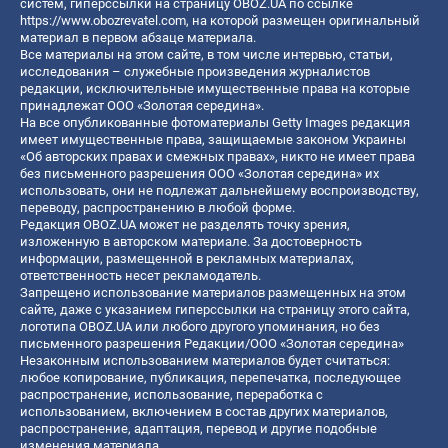
систем, гиперссылки на страницу OBOZ.UA по ссылке
https://www.obozrevatel.com
, на которой размещен оригинальный
материал в первом абзаце материала.
Все материалы на этом сайте, в том числе интервью, статьи,
исследования – служебные произведения журналистов
редакции, исключительные имущественные права на которые
принадлежат ООО «Золотая середина».
На все опубликованные фотоматериалы Getty Images редакция
имеет имущественные права, защищаемые законом Украины
«Об авторских правах и смежных правах», никто не имеет права
без письменного разрешения ООО «Золотая середина» их
использовать, они не подлежат дальнейшему воспроизводству,
переводу, распространению в любой форме.
Редакция OBOZ.UA может не разделять точку зрения,
изложенную в авторском материале. За достоверность
информации, размещенной в рекламных материалах,
ответственность несет рекламодатель.
Запрещено использование материалов размещенных на этом
сайте, даже с указанием гиперссылки на страницу этого сайта,
логотипа OBOZ.UA или любого другого упоминания, но без
письменного разрешения Редакции/ООО «Золотая середина»
Незаконным использованием материалов будет считаться:
любое копирование, публикация, перепечатка, последующее
распространение, использование, переработка с
использованием, включением в состав других материалов,
распространение, адаптация, перевод и другие подобные
изменения материала.