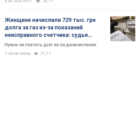
8.08.2026 09:27
28,1 т.
Женщине начислили 729 тыс. грн
долга за газ из-за показаний
неисправного счетчика: судья
вынес неожиданное решение
Нужно ли платить долг из-за доначисления
7 часов назад
31,1 т.