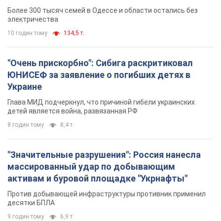
противника. Видео
Более 300 тысяч семей в Одессе и области остались без
электричества
10 годин тому
134,5 т.
"Очень прискорбно": Сибига раскритиковал
ЮНИСЕФ за заявление о погибших детях в
Украине
Глава МИД подчеркнул, что причиной гибели украинских
детей является война, развязанная РФ
8 годин тому
8,4 т.
"Значительные разрушения": Россия нанесла
массированный удар по добывающим
активам и буровой площадке "Укрнафты"
Против добывающей инфраструктуры противник применил
десятки БПЛА
9 годин тому
6,9 т.