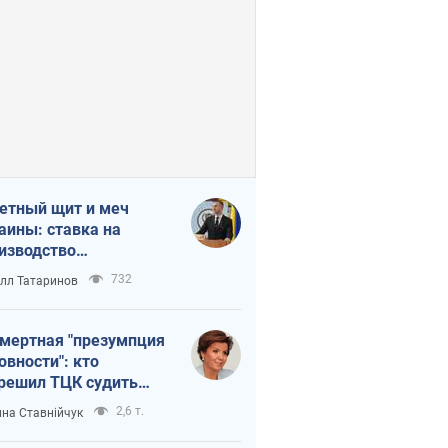
етный щит и меч
аины: ставка на
изводство
ственных ракет
732
лл Татаринов
мертная "презумпция
овности": кто
решил ТЦК судить
ибших защитников
2,6 т.
на Ставнійчук