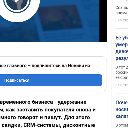
"агр
Play Video
Сначал
внима
6.08.20
Ее у
умер
дево
резу
атак
рсе главного – подпишитесь на Новини на
В тот 
обла
россий
ее бра
Подписаться
6.08.20
временного бизнеса - удержание
Поче
носи
м, как заставить покупателя снова и
хала
много говорят и пишут. Для этого
 скидки, CRM-системы, дисконтные
В этом