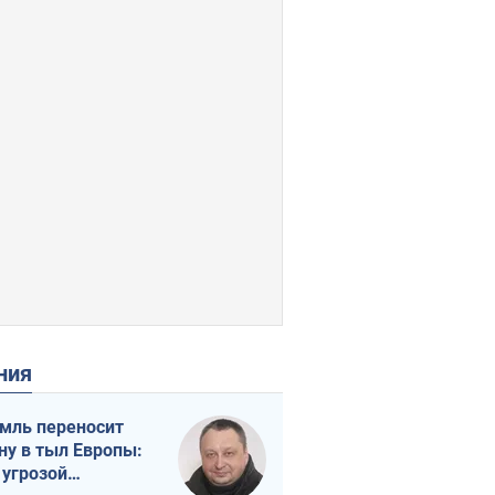
ения
мль переносит
ну в тыл Европы:
 угрозой