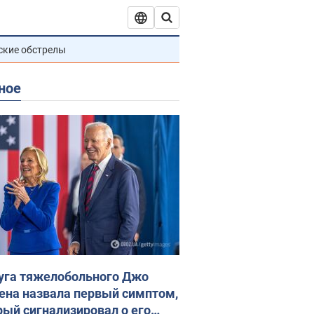
ские обстрелы
ное
уга тяжелобольного Джо
ена назвала первый симптом,
рый сигнализировал о его