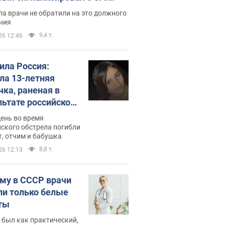
ессивном" раке
а врачи не обратили на это должного
ния
9,4 т.
26 12:46
била Россия:
ла 13-летняя
чка, раненая в
льтате российской
и на Сумскую
день во время
сть. Фото
ского обстрела погибли
т, отчим и бабушка
8,8 т.
26 12:13
му в СССР врачи
ли только белые
ты
 был как практический,