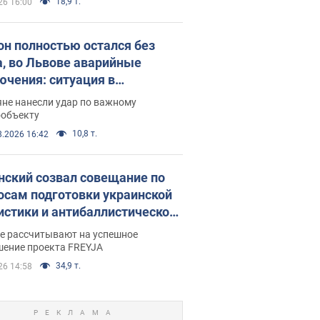
18,9 т.
26 16:00
он полностью остался без
а, во Львове аварийные
ючения: ситуация в
госистеме 6 августа
яне нанесли удар по важному
ообъекту
10,8 т.
8.2026 16:42
нский созвал совещание по
осам подготовки украинской
истики и антибаллистической
раммы FREYJA: какие
ве рассчитывают на успешное
ния готовятся
шение проекта FREYJA
34,9 т.
26 14:58