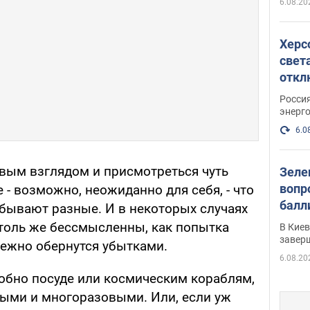
6.08.20
Херс
свет
откл
энер
Росси
энерг
6.0
рвым взглядом и присмотреться чуть
Зеле
вопр
 - возможно, неожиданно для себя, - что
балл
 бывают разные. И в некоторых случаях
прог
столь же бессмысленны, как попытка
В Кие
реше
завер
збежно обернутся убытками.
6.08.20
добно посуде или космическим кораблям,
ыми и многоразовыми. Или, если уж