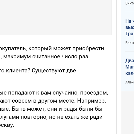
кри
Викт
лог
На 
выс
Тра
Викт
покупатель, который может приобрести
, максимум считанное число раз.
Два
Маг
го клиента? Существуют две
кал
Алек
рые попадают к вам случайно, проездом,
ают совсем в другом месте. Например,
ые. Быть может, они и рады были бы
угами повторно, но не ехать же ради
скву.