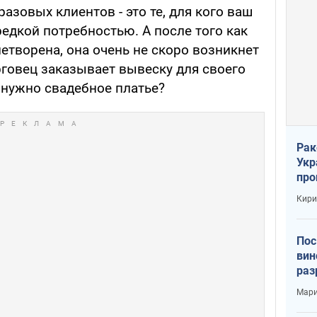
азовых клиентов - это те, для кого ваш
редкой потребностью. А после того как
летворена, она очень не скоро возникнет
рговец заказывает вывеску для своего
 нужно свадебное платье?
Рак
Укр
про
соб
Кири
Пос
вин
раз
пог
Мари