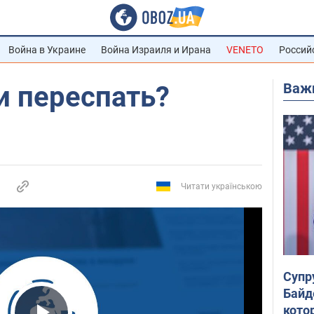
Война в Украине
Война Израиля и Ирана
VENETO
Россий
Важ
и переспать?
Читати українською
Супр
Байд
кото