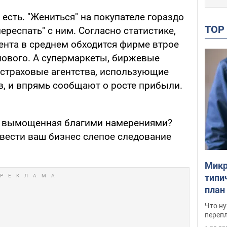
 есть. "Жениться" на покупателе гораздо
TO
ереспать" с ним. Согласно статистике,
ента в среднем обходится фирме втрое
нового. А супермаркеты, биржевые
 страховые агентства, использующие
, и впрямь сообщают о росте прибыли.
а, вымощенная благими намерениями?
вести ваш бизнес слепое следование
Микр
типи
план
свои
Что ну
перепл