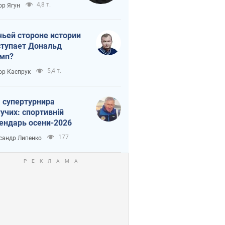
тическая
4,8 т.
ор Ягун
истика
чьей стороне истории
тупает Дональд
мп?
5,4 т.
ор Каспрук
 супертурнира
учих: спортивній
ендарь осени-2026
177
сандр Липенко