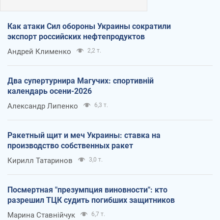
Как атаки Сил обороны Украины сократили
экспорт российских нефтепродуктов
Андрей Клименко
2,2 т.
Два супертурнира Магучих: спортивній
календарь осени-2026
Александр Липенко
6,3 т.
Ракетный щит и меч Украины: ставка на
производство собственных ракет
Кирилл Татаринов
3,0 т.
Посмертная "презумпция виновности": кто
разрешил ТЦК судить погибших защитников
Марина Ставнійчук
6,7 т.