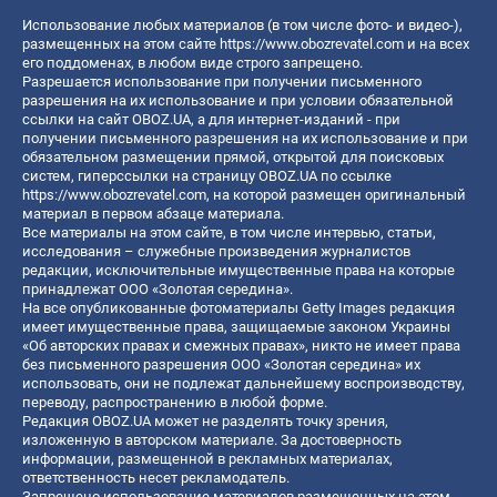
Использование любых материалов (в том числе фото- и видео-),
размещенных на этом сайте
https://www.obozrevatel.com
и на всех
его поддоменах, в любом виде строго запрещено.
Разрешается использование при получении письменного
разрешения на их использование и при условии обязательной
ссылки на сайт OBOZ.UA, а для интернет-изданий - при
получении письменного разрешения на их использование и при
обязательном размещении прямой, открытой для поисковых
систем, гиперссылки на страницу OBOZ.UA по ссылке
https://www.obozrevatel.com
, на которой размещен оригинальный
материал в первом абзаце материала.
Все материалы на этом сайте, в том числе интервью, статьи,
исследования – служебные произведения журналистов
редакции, исключительные имущественные права на которые
принадлежат ООО «Золотая середина».
На все опубликованные фотоматериалы Getty Images редакция
имеет имущественные права, защищаемые законом Украины
«Об авторских правах и смежных правах», никто не имеет права
без письменного разрешения ООО «Золотая середина» их
использовать, они не подлежат дальнейшему воспроизводству,
переводу, распространению в любой форме.
Редакция OBOZ.UA может не разделять точку зрения,
изложенную в авторском материале. За достоверность
информации, размещенной в рекламных материалах,
ответственность несет рекламодатель.
Запрещено использование материалов размещенных на этом