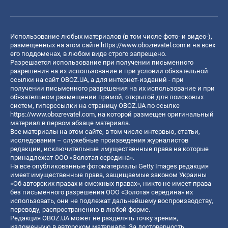
Использование любых материалов (в том числе фото- и видео-),
размещенных на этом сайте
https://www.obozrevatel.com
и на всех
его поддоменах, в любом виде строго запрещено.
Разрешается использование при получении письменного
разрешения на их использование и при условии обязательной
ссылки на сайт OBOZ.UA, а для интернет-изданий - при
получении письменного разрешения на их использование и при
обязательном размещении прямой, открытой для поисковых
систем, гиперссылки на страницу OBOZ.UA по ссылке
https://www.obozrevatel.com
, на которой размещен оригинальный
материал в первом абзаце материала.
Все материалы на этом сайте, в том числе интервью, статьи,
исследования – служебные произведения журналистов
редакции, исключительные имущественные права на которые
принадлежат ООО «Золотая середина».
На все опубликованные фотоматериалы Getty Images редакция
имеет имущественные права, защищаемые законом Украины
«Об авторских правах и смежных правах», никто не имеет права
без письменного разрешения ООО «Золотая середина» их
использовать, они не подлежат дальнейшему воспроизводству,
переводу, распространению в любой форме.
Редакция OBOZ.UA может не разделять точку зрения,
изложенную в авторском материале. За достоверность