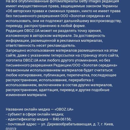
На все опубликованные фотоматериалы Getty Images редакция
имеет имущественные права, защищаемые законом Украины
«Об авторских правах и смежных правах», никто не имеет права
без письменного разрешения ООО «Золотая середина» их
использовать, они не подлежат дальнейшему воспроизводству,
переводу, распространению в любой форме.
Редакция OBOZ.UA может не разделять точку зрения,
изложенную в авторском материале. За достоверность
информации, размещенной в рекламных материалах,
ответственность несет рекламодатель.
Запрещено использование материалов размещенных на этом
сайте, даже с указанием гиперссылки на страницу этого сайта,
логотипа OBOZ.UA или любого другого упоминания, но без
письменного разрешения Редакции/ООО «Золотая середина»
Незаконным использованием материалов будет считаться:
любое копирование, публикация, перепечатка, последующее
распространение, использование, переработка с
использованием, включением в состав других материалов,
распространение, адаптация, перевод и другие подобные
изменения материала.
Название онлайн медиа — «OBOZ.UA»
- субъект в сфере онлайн медиа;
- идентификатор медиа — R40-06156;
- почтовый адрес — ул. Деревообрабатывающая, д. 7, г. Киев,
01013;