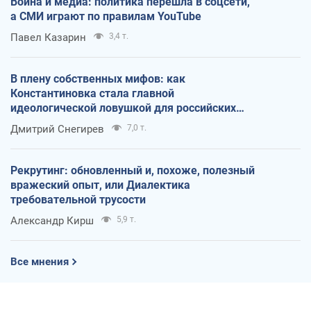
Война и медиа: политика перешла в соцсети,
а СМИ играют по правилам YouTube
Павел Казарин
3,4 т.
В плену собственных мифов: как
Константиновка стала главной
идеологической ловушкой для российских
оккупантов
Дмитрий Снегирев
7,0 т.
Рекрутинг: обновленный и, похоже, полезный
вражеский опыт, или Диалектика
требовательной трусости
Александр Кирш
5,9 т.
Все мнения