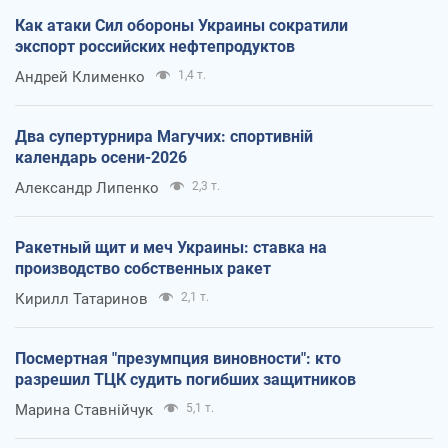
Как атаки Сил обороны Украины сократили
экспорт российских нефтепродуктов
Андрей Клименко
1,4 т.
Два супертурнира Магучих: спортивній
календарь осени-2026
Александр Липенко
2,3 т.
Ракетный щит и меч Украины: ставка на
производство собственных ракет
Кирилл Татаринов
2,1 т.
Посмертная "презумпция виновности": кто
разрешил ТЦК судить погибших защитников
Марина Ставнійчук
5,1 т.