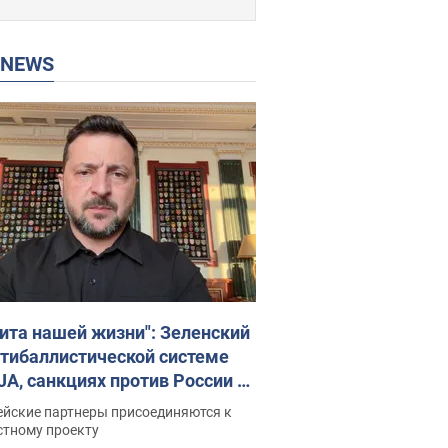
P NEWS
ита нашей жизни": Зеленский
нтибаллистической системе
JA, санкциях против России и
ержке аграриев. Видео
ейские партнеры присоединяются к
стному проекту