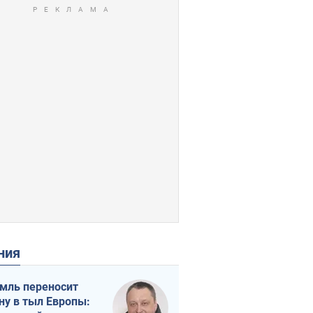
ения
мль переносит
ну в тыл Европы: