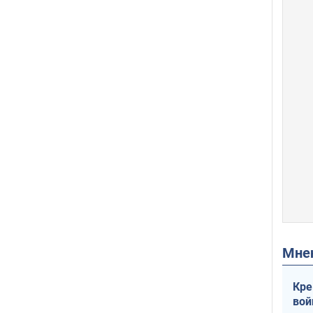
Мн
Кре
вой