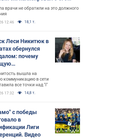
ессивном" раке
а врачи не обратили на это должного
ния
18,1 т.
26 12:46
ск Леси Никитюк в
атах обернулся
далом: почему
ущую
раведливо
нитость вышла на
йтили
ю коммуникацию в сети
тавила все точки над "i"
14,8 т.
26 17:32
амо" с победы
товало в
ификации Лиги
еренций. Видео