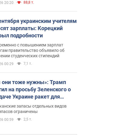
88,8 т.
26 20:20
сентября украинским учителям
сят зарплаты: Корецкий
рыл подробности
ременно с повышением зарплат
огам правительство объявило об
ении студенческих стипендий
7,1 т.
26 00:29
 они тоже нужны»: Трамп
тил на просьбу Зеленского о
даче Украине ракет для
ot
канские запасы отдельных видов
ипасов ограничены
2,5 т.
26 00:59