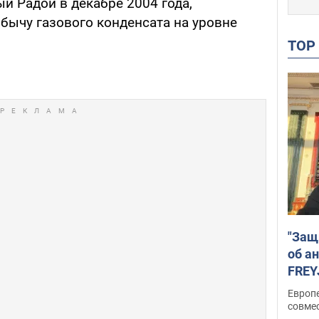
й Радой в декабре 2004 года,
бычу газового конденсата на уровне
TO
"Защ
об а
FREY
подд
Европ
совме