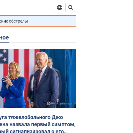
ские обстрелы
ное
уга тяжелобольного Джо
ена назвала первый симптом,
рый сигнализировал о его