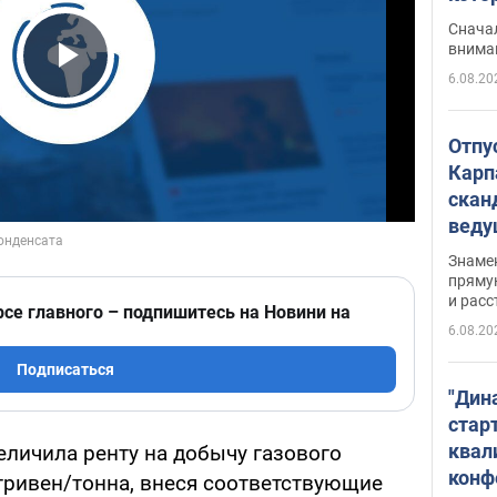
"агр
Сначал
внима
6.08.20
Play Video
Отпу
Карп
скан
вед
несп
Знаме
захе
пряму
и расс
рсе главного – подпишитесь на Новини на
6.08.20
Подписаться
"Дин
стар
квал
еличила ренту на добычу газового
конф
 гривен/тонна, внеся соответствующие