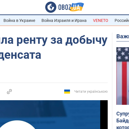
Война в Украине
Война Израиля и Ирана
VENETO
Россий
Важ
ла ренту за добычу
денсата
Читати українською
Супр
Байд
кото