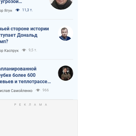
 угрозой
тическая
11,3 т.
ор Ягун
истика
чьей стороне истории
тупает Дональд
мп?
9,5 т.
ор Каспрук
апланированной
убке более 600
евьев и теплотрассе:
 происходит на
966
ислав Самойленко
емках в Киеве