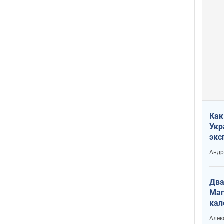
Как
Укр
экс
неф
Андр
Два
Маг
кал
Алек