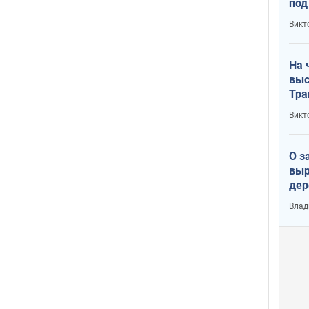
под
кри
Викт
лог
На 
выс
Тра
Викт
О з
выр
дер
что
Влад
Тер