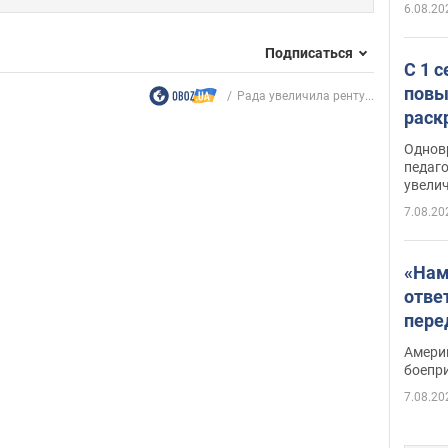
6.08.20
Подписаться
С 1 
повы
Рада увеличила ренту...
раск
Однов
педаг
увелич
7.08.20
«Нам
отве
пере
Patri
Амери
боепр
7.08.20