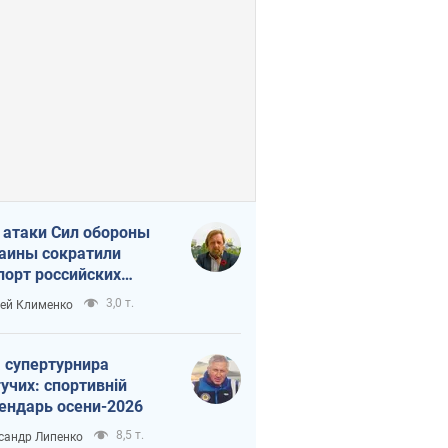
 атаки Сил обороны
аины сократили
порт российских
тепродуктов
3,0 т.
ей Клименко
 супертурнира
учих: спортивній
ендарь осени-2026
8,5 т.
сандр Липенко