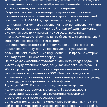
Использование любых материалов (в том числе фото- и видео-),
размещенных на этом сайте
https://www.obozrevatel.com
и на всех
его поддоменах, в любом виде строго запрещено.
Разрешается использование при получении письменного
разрешения на их использование и при условии обязательной
ссылки на сайт OBOZ.UA, а для интернет-изданий - при
получении письменного разрешения на их использование и при
обязательном размещении прямой, открытой для поисковых
систем, гиперссылки на страницу OBOZ.UA по ссылке
https://www.obozrevatel.com
, на которой размещен оригинальный
материал в первом абзаце материала.
Все материалы на этом сайте, в том числе интервью, статьи,
исследования – служебные произведения журналистов
редакции, исключительные имущественные права на которые
принадлежат ООО «Золотая середина».
На все опубликованные фотоматериалы Getty Images редакция
имеет имущественные права, защищаемые законом Украины
«Об авторских правах и смежных правах», никто не имеет права
без письменного разрешения ООО «Золотая середина» их
использовать, они не подлежат дальнейшему воспроизводству,
переводу, распространению в любой форме.
Редакция OBOZ.UA может не разделять точку зрения,
изложенную в авторском материале. За достоверность
информации, размещенной в рекламных материалах,
ответственность несет рекламодатель.
Запрещено использование материалов размещенных на этом
сайте, даже с указанием гиперссылки на страницу этого сайта,