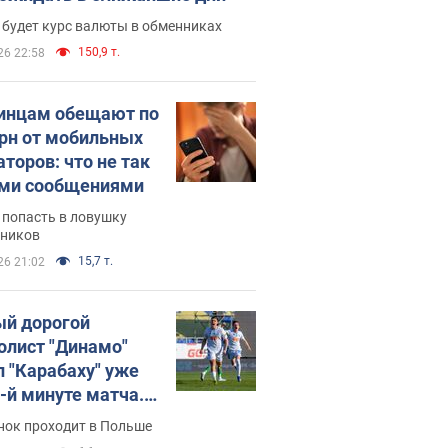
 будет курс валюты в обменниках
150,9 т.
26 22:58
инцам обещают по
грн от мобильных
аторов: что не так
ими сообщениями
 попасть в ловушку
ников
15,7 т.
26 21:02
й дорогой
олист "Динамо"
л "Карабаху" уже
0-й минуте матча.
о
нок проходит в Польше