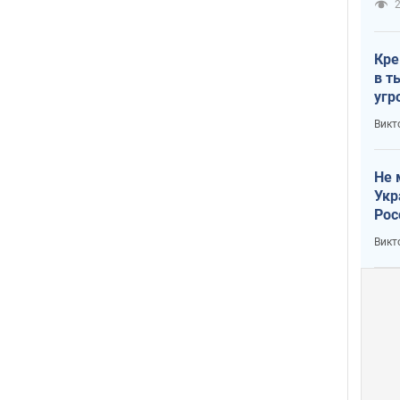
2
Кре
в т
угр
лог
Викт
Не 
Укр
Рос
Викт