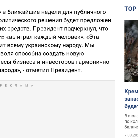
TO
 в ближайшие недели для публичного
олитического решения будет предложен
х средств. Президент подчеркнул, что
» «выиграл каждый человек». «Эта
ит всему украинскому народу. Мы
 воля способна создать новую
ересы бизнеса и инвесторов гармонично
арода», - отметил Президент.
Крем
запа
буде
В июле
по ко
балли
7.08.20