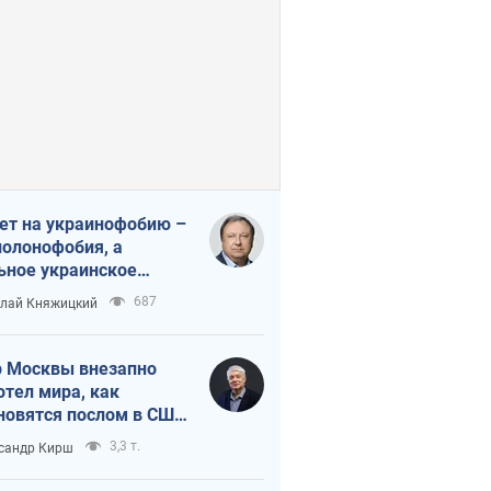
ет на украинофобию –
полонофобия, а
ьное украинское
ударство
687
лай Княжицкий
 Москвы внезапно
отел мира, как
новятся послом в США
овые украинские топ-
3,3 т.
сандр Кирш
тинги