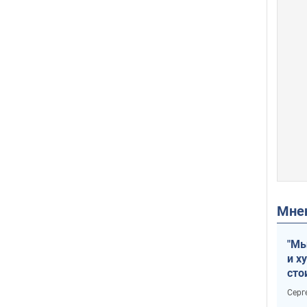
Мн
"Мы
и х
сто
отч
Серг
рак