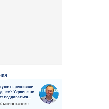
ения
 уже переживали
удшее": Украине не
ит поддаваться
аянию из-за
ей Марченко, эксперт
етного террора