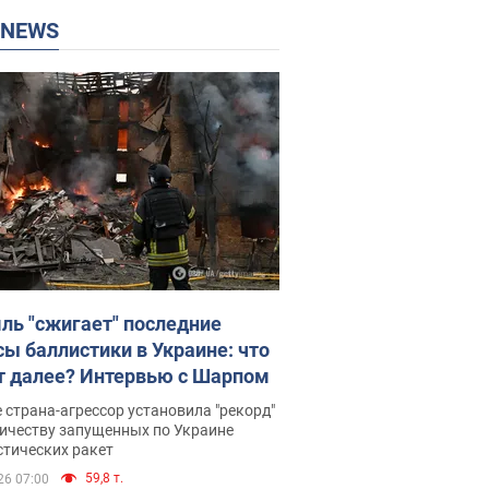
P NEWS
ль "сжигает" последние
сы баллистики в Украине: что
т далее? Интервью с Шарпом
 страна-агрессор установила "рекорд"
личеству запущенных по Украине
стических ракет
59,8 т.
26 07:00