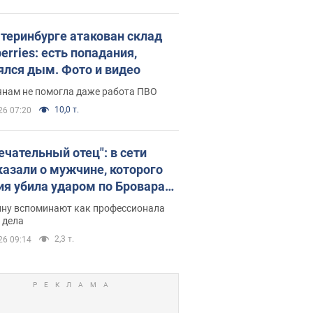
атеринбурге атакован склад
erries: есть попадания,
ялся дым. Фото и видео
янам не помогла даже работа ПВО
10,0 т.
26 07:20
ечательный отец": в сети
казали о мужчине, которого
ия убила ударом по Броварам.
ну вспоминают как профессионала
 дела
2,3 т.
26 09:14