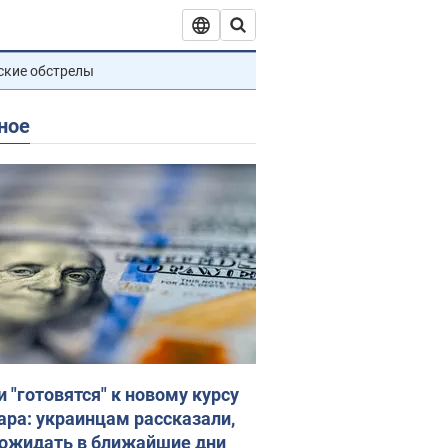
ские обстрелы
ное
и "готовятся" к новому курсу
ара: украинцам рассказали,
 ожидать в ближайшие дни