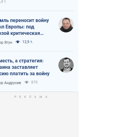
,4 т.
мль переносит войну
ыл Европы: под
озой критическая
истика
12,9 т.
ор Ягун
месть, а стратегия:
аина заставляет
сию платить за войну
870
ор Андрусив