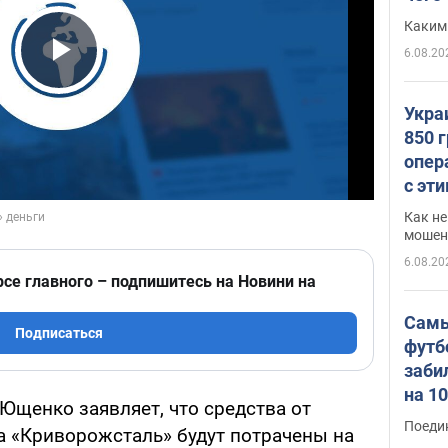
Каким
6.08.20
Play Video
Укра
850 
опер
с эт
Как не
мошен
6.08.20
рсе главного – подпишитесь на Новини на
Самы
Подписаться
футб
заби
на 1
Ющенко заявляет, что средства от
Виде
Поеди
 «Криворожсталь» будут потрачены на