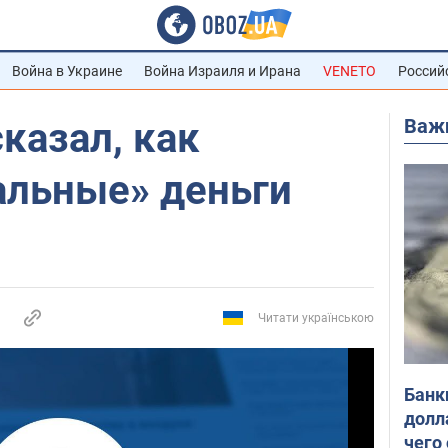
Война в Украине
Война Израиля и Ирана
VENETO
Россий
Важ
казал, как
альные» деньги
Читати українською
Банк
долл
чего