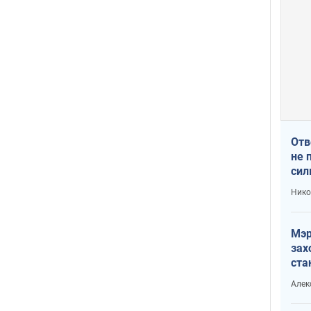
Отв
не 
сил
гос
Нико
Мэр
зах
ста
и н
Алек
рей