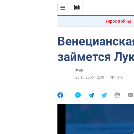
Герои войны
Венецианска
займется Лу
Мир
26.10.2005 12:30
516
0