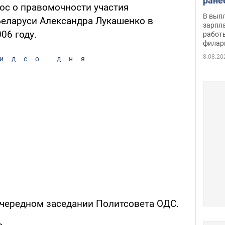
ране
ос о правомочности участия
скол
В вып
еларуси Александра Лукашенко в
певи
зарпла
06 году.
работ
филар
8.08.20
идео дня
очередном заседании Политсовета ОДС.