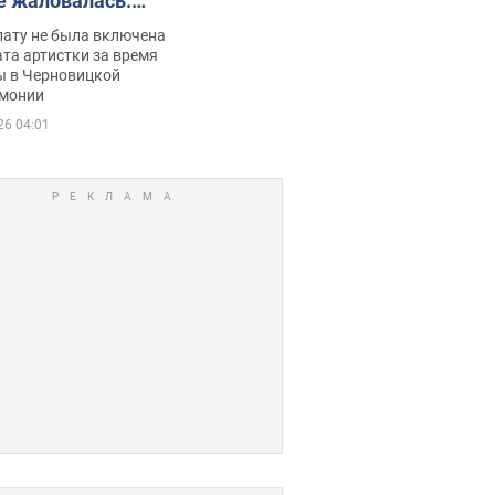
е жаловалась:
ько получала
лату не была включена
ца
та артистки за время
ы в Черновицкой
монии
26 04:01