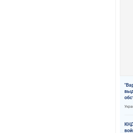
"Ва
выд
обс
дро
Укра
офи
КНД
вой