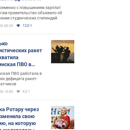
ременно с повышением зарплат
огам правительство объявило об
ении студенческих стипендий
12,0 т.
26 00:29
ько
истических ракет
хватила
инская ПВО в
: в Минобороны
нская ПВО работала в
али цифру
ях дефицита ракет-
ватчиков
6,2 т.
26 15:09
ка Ротару через
изменила свою
ию, на которую