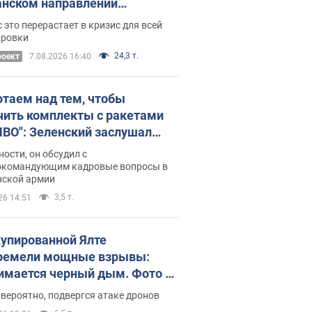
нском направлении
ический дискомфорт: как это
 это перерастает в кризис для всей
ось
ировки
24,3 т.
роект
7.08.2026 16:40
отаем над тем, чтобы
чить комплекты с ракетами
ПВО": Зеленский заслушал
ад Драпатого и объявил о
ности, он обсудил с
х мерах
окомандующим кадровые вопросы в
нской армии
3,5 т.
26 14:51
купированной Ялте
ремели мощные взрывы:
имается черный дым. Фото и
о
 вероятно, подвергся атаке дронов