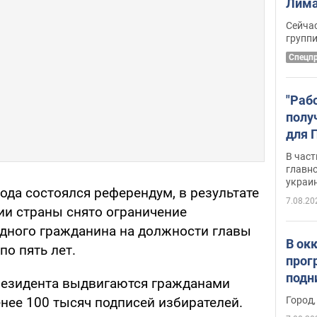
Лима
крит
Сейчас
удал
групп
Спецп
"Раб
полу
для 
докл
В част
новы
главн
украи
года состоялся референдум, в результате
7.08.20
ции страны снято ограничение
дного гражданина на должности главы
В ок
по пять лет.
прог
подн
резидента выдвигаются гражданами
виде
Город,
нее 100 тысяч подписей избирателей.