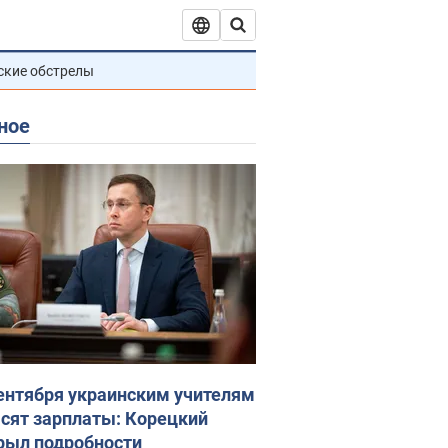
ские обстрелы
ное
сентября украинским учителям
сят зарплаты: Корецкий
рыл подробности