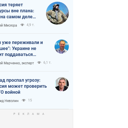
сия теряет
урсы вне плана:
 на самом деле
тует темп войны
4,9 т.
ей Мисюра
 уже переживали и
шее": Украине не
ит поддаваться
аянию из-за
6,1 т.
ей Марченко, эксперт
етного террора
ад проспал угрозу:
сия может проверить
О войной
15
ид Невзлин