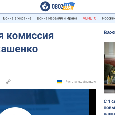
Война в Украине
Война Израиля и Ирана
VENETO
Россий
Важ
я комиссия
кашенко
Читати українською
С 1 
повы
раск