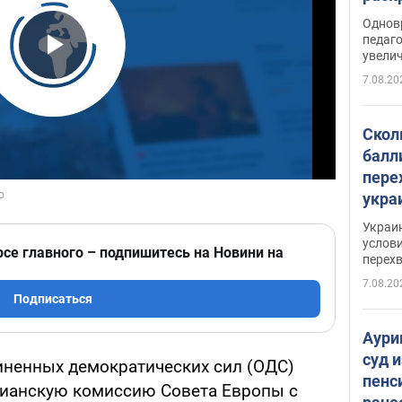
Однов
педаг
увелич
Play Video
7.08.20
Скол
балл
пере
укра
июле
Украи
назв
услови
рсе главного – подпишитесь на Новини на
перех
7.08.20
Подписаться
Аури
суд 
иненных демократических сил (ОДС)
пенс
цианскую комиссию Совета Европы с