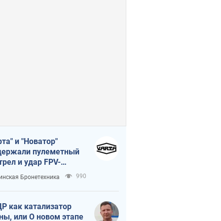
рта" и "Новатор"
ержали пулеметный
трел и удар FPV-
на, сохранив жизнь
990
инская Бронетехника
церу ВСУ
Р как катализатор
ны, или О новом этапе