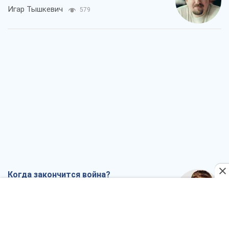
Игар Тышкевич
579
Когда закончится война?
Юрий Христензен
1,6 т.