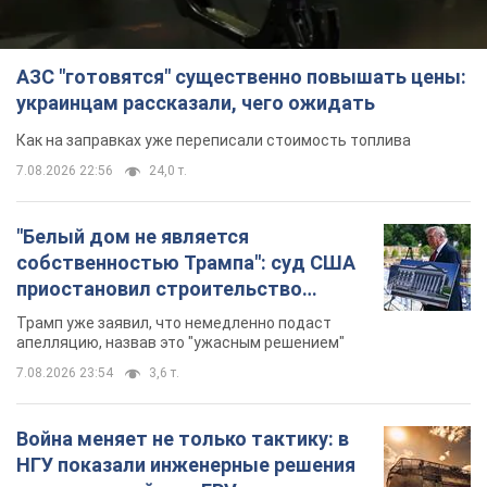
АЗС "готовятся" существенно повышать цены:
украинцам рассказали, чего ожидать
Как на заправках уже переписали стоимость топлива
7.08.2026 22:56
24,0 т.
"Белый дом не является
собственностью Трампа": суд США
приостановил строительство
бального зала стоимостью 400 млн
Трамп уже заявил, что немедленно подаст
долларов
апелляцию, назвав это "ужасным решением"
7.08.2026 23:54
3,6 т.
Война меняет не только тактику: в
НГУ показали инженерные решения