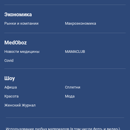
Экономика
Рынки и компании
Mакроэкономика
MedOboz
Новости медицины
MAMACLUB
Covid
Шоу
Афиша
Сплетни
Красота
Мода
Женский Журнал
Использование любых материалов (в том числе фото- и видео-),